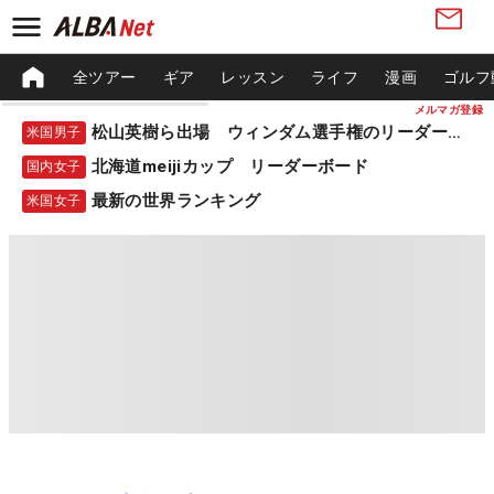
全ツアー
ギア
レッスン
ライフ
漫画
ゴルフ
メルマガ登録
松山英樹ら出場 ウィンダム選手権のリーダーボード
米国男子
北海道meijiカップ リーダーボード
国内女子
最新の世界ランキング
米国女子