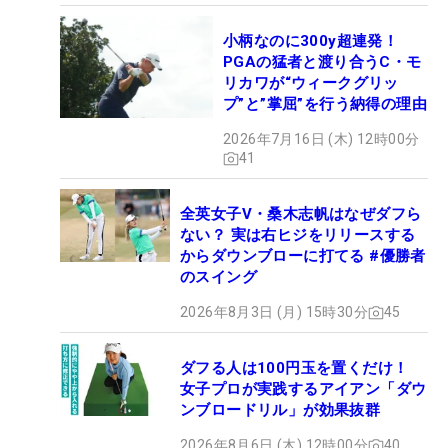
小柄なのに300y超連発！
PGAの猛者と渡り合うC・モ
リカワが“ウィークグリッ
プ”と”掌屈”を行う納得の理由
2026年7月16日 (木) 12時00分
41
全英女子V・桑木志帆はなぜダフら
ない？ 実は右ヒジをリリースする
からダウンブローに打てる #優勝者
のスイング
2026年8月3日 (月) 15時30分
45
ダフる人は100円玉を置くだけ！
女子プロが実践するアイアン「ダウ
ンブロードリル」が効果抜群
2026年8月6日 (木) 12時00分
40