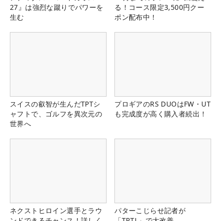
27』は強烈な蹴りでパワーを
る！コース限定3,500円クー
生む
ポン配布中！
スイスの叡智が生んだTPTシ
プロギアのRS DUOはFW・UT
ャフトで、ゴルフを異次元の
も完成度が高く購入者続出！
世界へ
ネクストヒロイン選手とラウ
パターこじらせ記者が
ンドできるチャンス！詳しく
「TRTL」で大改善