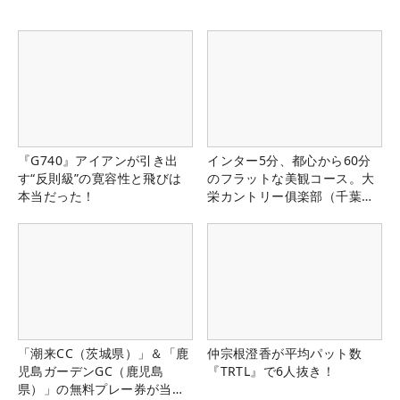
『G740』アイアンが引き出
インター5分、都心から60分
す“反則級”の寛容性と飛びは
のフラットな美観コース。大
本当だった！
栄カントリー俱楽部（千葉
県）
「潮来CC（茨城県）」＆「鹿
仲宗根澄香が平均パット数
児島ガーデンGC（鹿児島
『TRTL』で6人抜き！
県）」の無料プレー券が当た