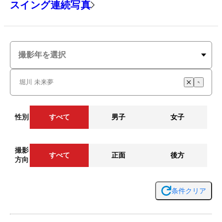
スイング連続写真
性別
すべて
男子
女子
撮影
すべて
正面
後方
方向
条件クリア