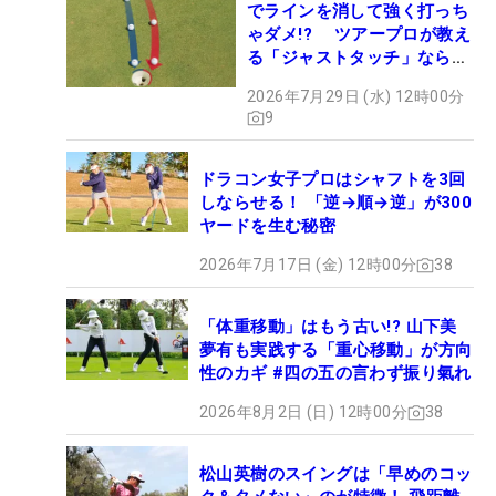
でラインを消して強く打っち
ゃダメ!? ツアープロが教え
る「ジャストタッチ」なら3
パットが激減するワケ
2026年7月29日 (水) 12時00分
9
ドラコン女子プロはシャフトを3回
しならせる！ 「逆→順→逆」が300
ヤードを生む秘密
2026年7月17日 (金) 12時00分
38
「体重移動」はもう古い!? 山下美
夢有も実践する「重心移動」が方向
性のカギ #四の五の言わず振り氣れ
2026年8月2日 (日) 12時00分
38
松山英樹のスイングは「早めのコッ