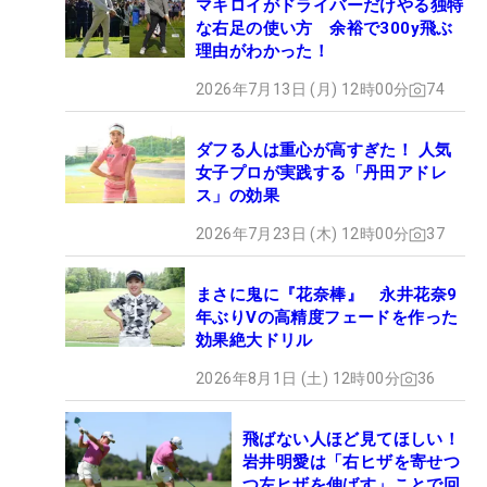
マキロイがドライバーだけやる独特
な右足の使い方 余裕で300y飛ぶ
理由がわかった！
2026年7月13日 (月) 12時00分
74
ダフる人は重心が高すぎた！ 人気
女子プロが実践する「丹田アドレ
ス」の効果
2026年7月23日 (木) 12時00分
37
まさに鬼に『花奈棒』 永井花奈9
年ぶりVの高精度フェードを作った
効果絶大ドリル
2026年8月1日 (土) 12時00分
36
飛ばない人ほど見てほしい！
岩井明愛は「右ヒザを寄せつ
つ左ヒザを伸ばす」ことで回