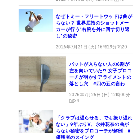
なぜトミー・フリートウッドは曲が
らない？ 世界屈指のショットメー
カーが行う”右腕を外に回す切り返
し”の秘密
2026年7月21日 (火) 16時29分
20
パットが入らない人の6割が
左を向いていた!? 女子プロコ
ーチが明かすアライメントの
落とし穴 #四の五の言わず
振り氣れ
2026年7月26日 (日) 12時00分
34
「クラブは遅らせる、でも振り遅れ
ない」9年ぶりV、永井花奈の曲が
らない秘密をプロコーチが解剖 #
優勝者のスイング