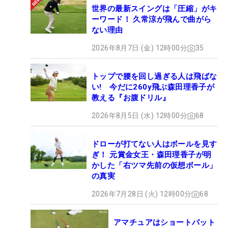
世界の最新スイングは「圧縮」がキ
ーワード！ 久常涼が飛んで曲がら
ない理由
2026年8月7日 (金) 12時00分
35
トップで腰を回し過ぎる人は飛ばな
い! 今だに260y飛ぶ森田理香子が
教える『お腹ドリル』
2026年8月5日 (水) 12時00分
68
ドローが打てない人はボールを見す
ぎ！ 元賞金女王・森田理香子が明
かした「右ツマ先前の仮想ボール」
の真実
2026年7月28日 (火) 12時00分
68
アマチュアはショートパット