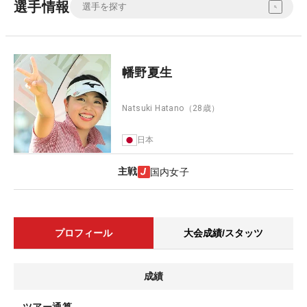
選手情報
幡野夏生
Natsuki Hatano
（28歳）
日本
主戦
国内女子
プロフィール
大会成績/スタッツ
成績