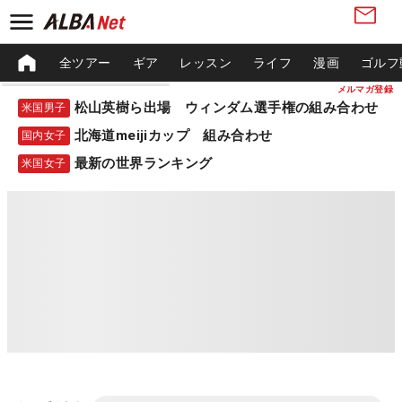
全ツアー
ギア
レッスン
ライフ
漫画
ゴルフ
メルマガ登録
松山英樹ら出場 ウィンダム選手権の組み合わせ
米国男子
北海道meijiカップ 組み合わせ
国内女子
最新の世界ランキング
米国女子