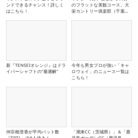
ンドできるチャンス！詳しく
のフラットな美観コース。大
はこちら！
栄カントリー俱楽部（千葉
県）
新『TENSEIオレンジ』はドラ
今年も男女プロが強い「キャ
イバーシャフトの“最適解”
ロウェイ」のニュース一覧は
こちら！
仲宗根澄香が平均パット数
「潮来CC（茨城県）」＆「鹿
『TRTL』で6人抜き！
児島ガーデンGC（鹿児島