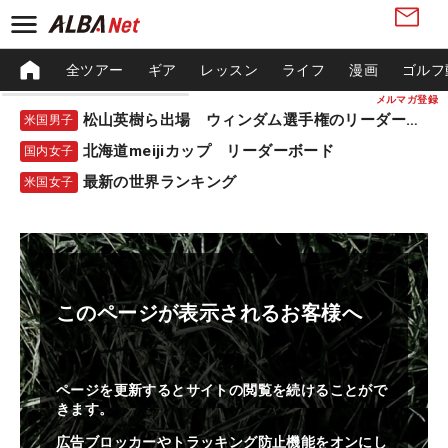
全ツアー
ギア
レッスン
ライフ
漫画
ゴルフ
メルマガ登録
松山英樹ら出場 ウィンダム選手権のリーダーボード
米国男子
北海道meijiカップ リーダーボード
国内女子
最新の世界ランキング
米国女子
このページが表示されるお客様へ
ページを更新するとサイトの閲覧を続けることがで
きます。
広告ブロッカーやトラッキング防止機能をオンにし