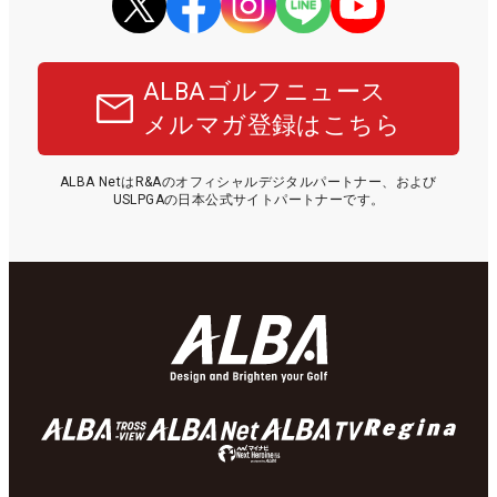
ALBAゴルフニュース
メルマガ登録はこちら
ALBA NetはR&Aのオフィシャルデジタルパートナー、および
USLPGAの日本公式サイトパートナーです。