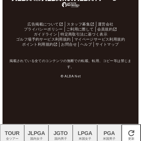
広告掲載について
スタッフ募集
運営会社
プライバシーポリシー
ご利用に際して
会員規約
ガイドライン
特定商取引法に基づく表示
ゴルフ場予約サービス利用規約
マイページサービス利用規約
ポイント利用規約
お問合せ
ヘルプ
サイトマップ
掲載されている全てのコンテンツの無断での転載、転用、コピー等は禁じま
す。
© ALBA Net
TOUR
JLPGA
JGTO
LPGA
PGA
閉じる
全ツアー
国内女子
国内男子
米国女子
米国男子
更新