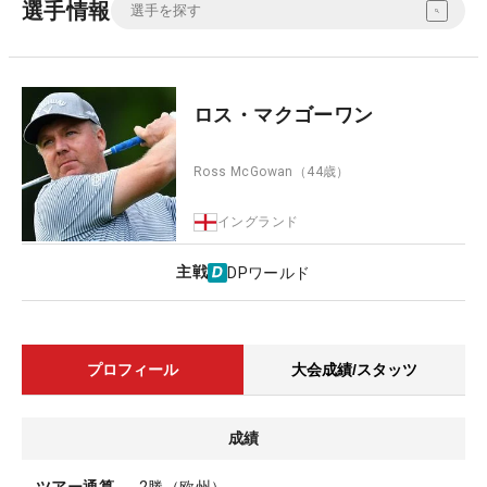
選手情報
ロス・マクゴーワン
Ross McGowan
（44歳）
イングランド
主戦
DPワールド
プロフィール
大会成績/スタッツ
成績