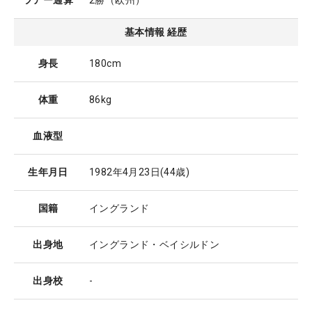
ツアー通算
2勝（欧州）
基本情報 経歴
身長
180cm
体重
86kg
血液型
生年月日
1982年4月23日
(44歳)
国籍
イングランド
出身地
イングランド・ベイシルドン
出身校
-