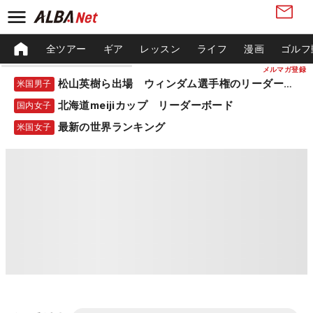
全ツアー
ギア
レッスン
ライフ
漫画
ゴルフ
メルマガ登録
松山英樹ら出場 ウィンダム選手権のリーダーボード
米国男子
北海道meijiカップ リーダーボード
国内女子
最新の世界ランキング
米国女子