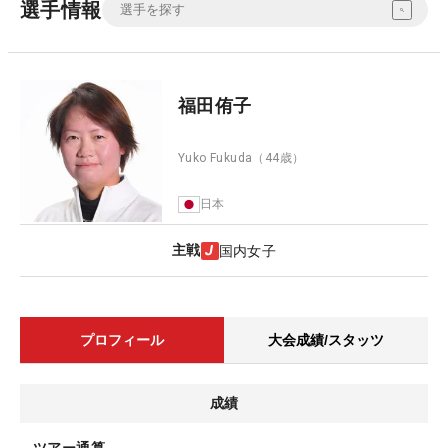
選手情報
福田侑子
Yuko Fukuda
（44歳）
日本
主戦
国内女子
プロフィール
大会成績/スタッツ
成績