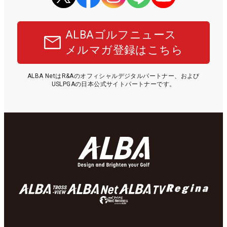
ALBAゴルフニュース
メルマガ登録はこちら
ALBA NetはR&Aのオフィシャルデジタルパートナー、および
USLPGAの日本公式サイトパートナーです。