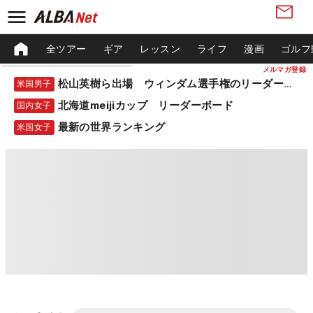
全ツアー
ギア
レッスン
ライフ
漫画
ゴルフ
メルマガ登録
松山英樹ら出場 ウィンダム選手権のリーダーボード
米国男子
北海道meijiカップ リーダーボード
国内女子
最新の世界ランキング
米国女子