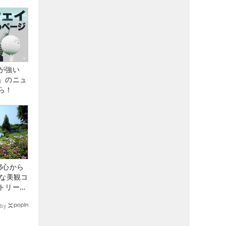
が強い
」のニュ
ら！
都心から
トな美観コ
トリー俱
by