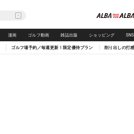
漫画
ゴルフ動画
雑誌出版
ショッピング
SN
ゴルフ場予約／毎週更新！限定優待プラン
削り出しの打