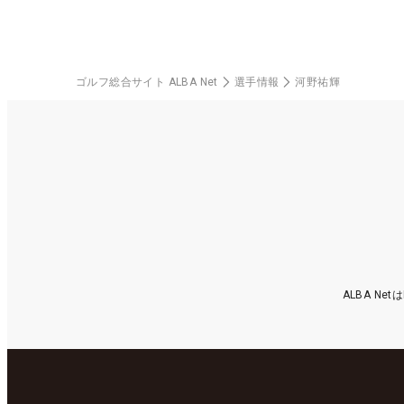
ゴルフ総合サイト ALBA Net
選手情報
河野祐輝
ALBA N