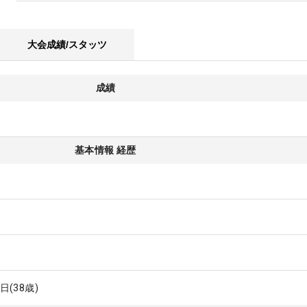
大会成績/スタッツ
成績
基本情報 経歴
0日
(38歳)