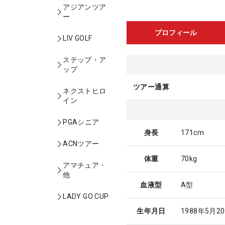
アジアンツア
ー
プロフィール
LIV GOLF
ステップ・ア
ップ
ツアー通算
ネクストヒロ
イン
PGAシニア
身長
171cm
ACNツアー
体重
70kg
アマチュア・
他
血液型
A型
LADY GO CUP
生年月日
1988年5月2