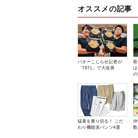
オススメの記事
パターこじらせ記者が
新
「TRTL」で大改善
は
の
猛暑を乗り切る！ こだ
仲
わり機能派パンツ4選
数