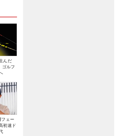
生んだ
、ゴルフ
へ
層フェー
高初速ド
代