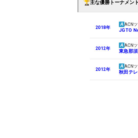
主な優勝トーナメン
ACN
2018
年
JGTO No
ACN
2012
年
東急那須
ACN
2012
年
秋田テレ