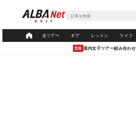
全ツアー
ギア
レッスン
ライフ
国内女子ツアー組み合わせ
注目