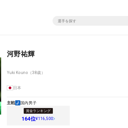
河野祐輝
Yuki Kouno
（38歳）
日本
主戦
国内男子
賞金ランキング
164
位
¥116,500