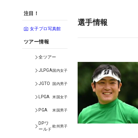
注目！
選手情報
女子プロ写真館
ツアー情報
全ツアー
JLPGA
国内女子
JGTO
国内男子
LPGA
米国女子
PGA
米国男子
DPワ
欧州男子
ールド