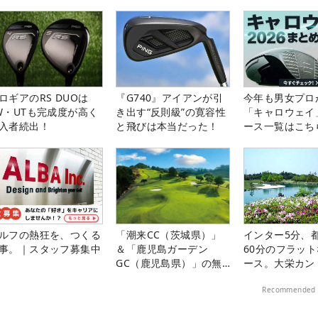
ロギアのRS DUOは
『G740』アイアンが引
今年も男女プロ
W・UTも完成度が高く
き出す“反則級”の寛容性
「キャロウェイ
入者続出！
と飛びは本当だった！
ース一覧はこち
ルフの熱狂を、つくる
「潮来CC（茨城県）」
インター5分、
事。｜スタッフ募集中
＆「鹿児島ガーデン
60分のフラッ
GC（鹿児島県）」の無
ース。大栄カン
料プレー券が当たる！！
楽部（千葉県）
Recommended 