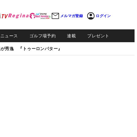
メルマガ登録
ログイン
Sニュース
ゴルフ場予約
連載
プレゼント
感が秀逸 『トゥーロンパター』