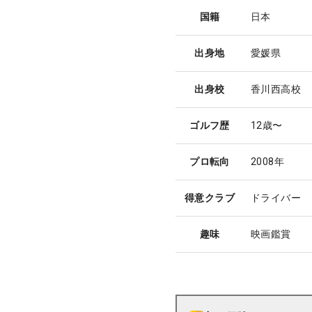
国籍
日本
出身地
愛媛県
出身校
香川西高校
ゴルフ歴
12歳〜
プロ転向
2008年
得意クラブ
ドライバー
趣味
映画鑑賞