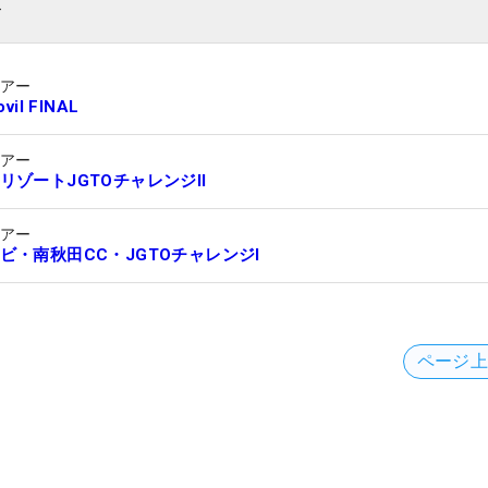
ト
ツアー
vil FINAL
ツアー
リゾートJGTOチャレンジII
ツアー
ビ・南秋田CC・JGTOチャレンジI
ページ