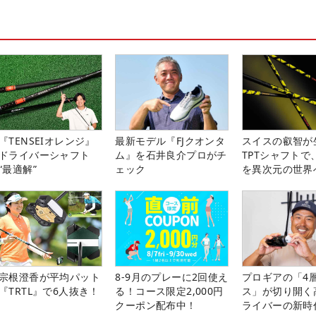
『TENSEIオレンジ』
最新モデル『FJクオンタ
スイスの叡智が
ドライバーシャフト
ム』を石井良介プロがチ
TPTシャフトで
“最適解”
ェック
を異次元の世界
宗根澄香が平均パット
8-9月のプレーに2回使え
プロギアの「4
『TRTL』で6人抜き！
る！コース限定2,000円
ス」が切り開く
クーポン配布中！
ライバーの新時