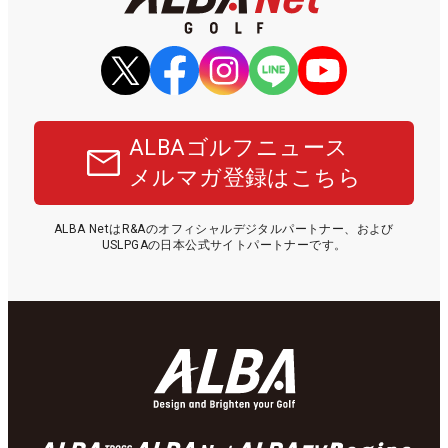
ALBAゴルフニュース
メルマガ登録はこちら
ALBA NetはR&Aのオフィシャルデジタルパートナー、および
USLPGAの日本公式サイトパートナーです。