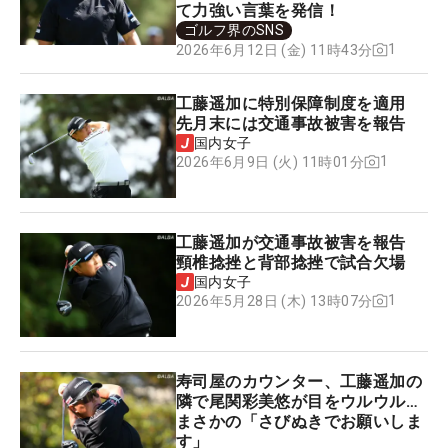
て力強い言葉を発信！
ゴルフ界のSNS
1
2026年6月12日 (金) 11時43分
工藤遥加に特別保障制度を適用
先月末には交通事故被害を報告
国内女子
1
2026年6月9日 (火) 11時01分
工藤遥加が交通事故被害を報告
頸椎捻挫と背部捻挫で試合欠場
国内女子
1
2026年5月28日 (木) 13時07分
寿司屋のカウンター、工藤遥加の
隣で尾関彩美悠が目をウルウル…
まさかの「さびぬきでお願いしま
す」