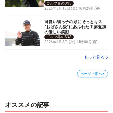
ゴルフ界のSNS
4
2026年5月15日 (金) 16時29分
可愛い甥っ子の頭にそっとキス
“おばさん愛”にあふれた工藤遥加
の優しい笑顔
ゴルフ界のSNS
1
2026年4月3日 (金) 14時06分
もっと見る
ページ上部へ
オススメの記事