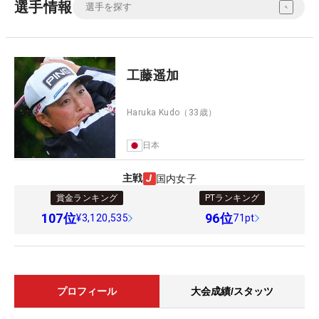
選手情報
工藤遥加
Haruka Kudo
（33歳）
日本
主戦
国内女子
賞金ランキング
PTランキング
107
位
96
位
¥3,120,535
71pt
プロフィール
大会成績/スタッツ