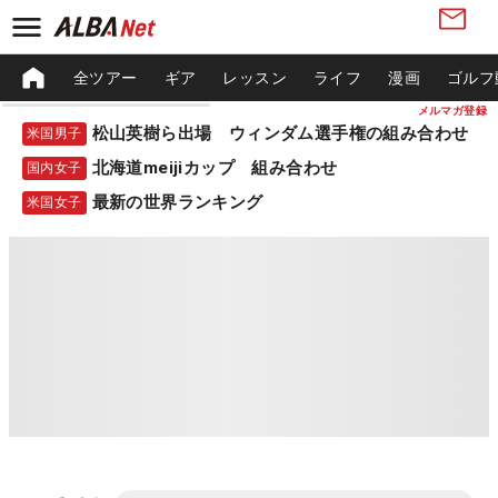
全ツアー
ギア
レッスン
ライフ
漫画
ゴルフ
メルマガ登録
松山英樹ら出場 ウィンダム選手権の組み合わせ
米国男子
北海道meijiカップ 組み合わせ
国内女子
最新の世界ランキング
米国女子