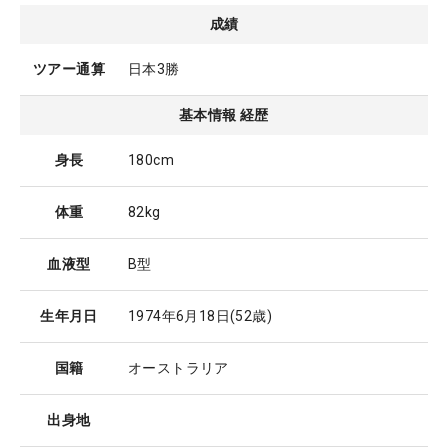
成績
ツアー通算
日本3勝
基本情報 経歴
身長
180cm
体重
82kg
血液型
B型
生年月日
1974年6月18日
(52歳)
国籍
オーストラリア
出身地