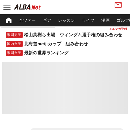
全ツアー
ギア
レッスン
ライフ
漫画
ゴルフ
メルマガ登録
松山英樹ら出場 ウィンダム選手権の組み合わせ
米国男子
北海道meijiカップ 組み合わせ
国内女子
最新の世界ランキング
米国女子