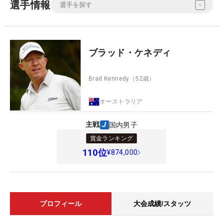
選手情報
ブラッド・ケネディ
Brad Kennedy
（52歳）
オーストラリア
主戦
国内男子
賞金ランキング
110
位
¥874,000
プロフィール
大会成績/スタッツ