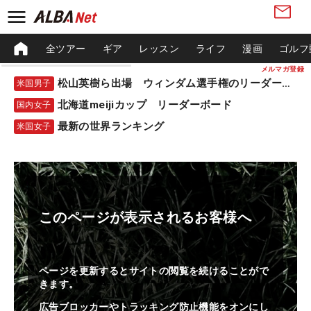
全ツアー
ギア
レッスン
ライフ
漫画
ゴルフ
メルマガ登録
松山英樹ら出場 ウィンダム選手権のリーダーボード
米国男子
北海道meijiカップ リーダーボード
国内女子
最新の世界ランキング
米国女子
このページが表示されるお客様へ
ページを更新するとサイトの閲覧を続けることがで
きます。
広告ブロッカーやトラッキング防止機能をオンにし