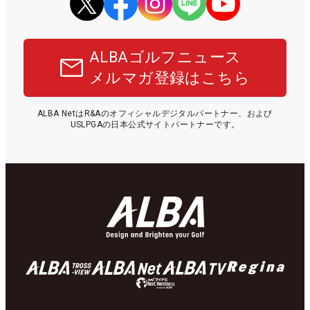
ALBAゴルフニュース
メルマガ登録はこちら
ALBA NetはR&Aのオフィシャルデジタルパートナー、および
USLPGAの日本公式サイトパートナーです。