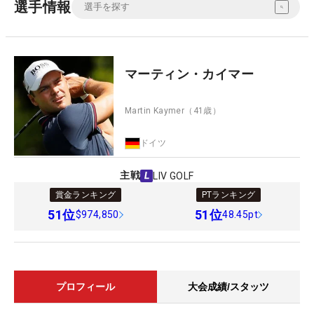
選手情報
マーティン・カイマー
Martin Kaymer
（41歳）
ドイツ
主戦
LIV GOLF
賞金ランキング
PTランキング
51
位
51
位
$974,850
48.45pt
プロフィール
大会成績/スタッツ