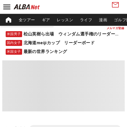
全ツアー
ギア
レッスン
ライフ
漫画
ゴルフ
メルマガ登録
松山英樹ら出場 ウィンダム選手権のリーダーボード
米国男子
北海道meijiカップ リーダーボード
国内女子
最新の世界ランキング
米国女子