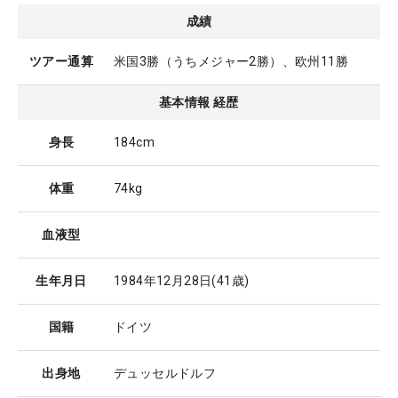
成績
ツアー通算
米国3勝（うちメジャー2勝）、欧州11勝
基本情報 経歴
身長
184cm
体重
74kg
血液型
生年月日
1984年12月28日
(41歳)
国籍
ドイツ
出身地
デュッセルドルフ