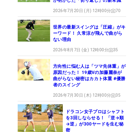
が明かした「切り返し」の新常識
2026年7月20日 (月) 12時00分
70
世界の最新スイングは「圧縮」がキ
ーワード！ 久常涼が飛んで曲がら
ない理由
2026年8月7日 (金) 12時00分
35
方向性に悩む人は「ツマ先体重」が
原因だった！ 19歳Vの加藤麗奈が
曲がらない秘密はカカト体重 #優勝
者のスイング
2026年7月30日 (木) 12時00分
35
ドラコン女子プロはシャフト
を3回しならせる！ 「逆→順
→逆」が300ヤードを生む秘
密