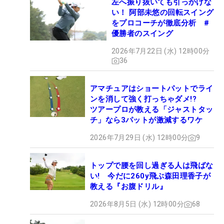
左へ振り抜いても引っかけな
い！ 阿部未悠の回転スイング
をプロコーチが徹底分析 #
優勝者のスイング
2026年7月22日 (水) 12時00分
36
アマチュアはショートパットでライ
ンを消して強く打っちゃダメ!?
ツアープロが教える「ジャストタッ
チ」なら3パットが激減するワケ
2026年7月29日 (水) 12時00分
9
トップで腰を回し過ぎる人は飛ばな
い! 今だに260y飛ぶ森田理香子が
教える『お腹ドリル』
2026年8月5日 (水) 12時00分
68