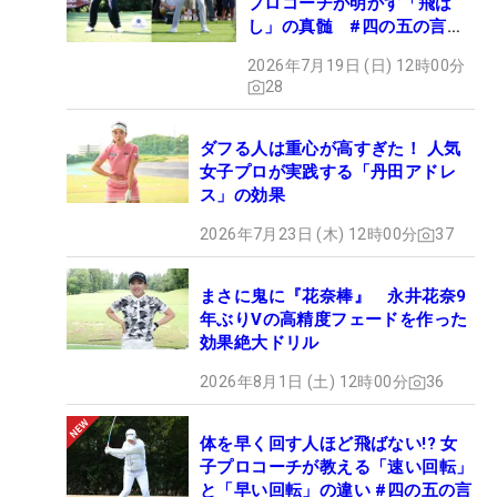
プロコーチが明かす「飛ば
し」の真髄 #四の五の言わ
ず振り氣れ
2026年7月19日 (日) 12時00分
28
ダフる人は重心が高すぎた！ 人気
女子プロが実践する「丹田アドレ
ス」の効果
2026年7月23日 (木) 12時00分
37
まさに鬼に『花奈棒』 永井花奈9
年ぶりVの高精度フェードを作った
効果絶大ドリル
2026年8月1日 (土) 12時00分
36
体を早く回す人ほど飛ばない!? 女
子プロコーチが教える「速い回転」
と「早い回転」の違い #四の五の言