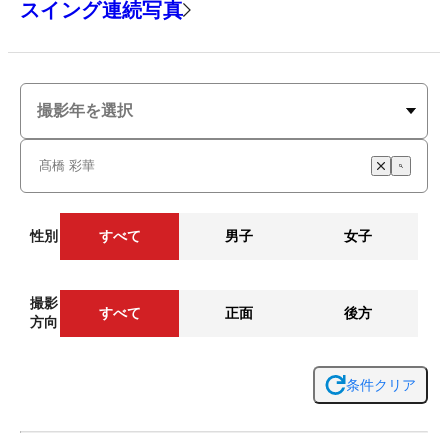
スイング連続写真
性別
すべて
男子
女子
撮影
すべて
正面
後方
方向
条件クリア