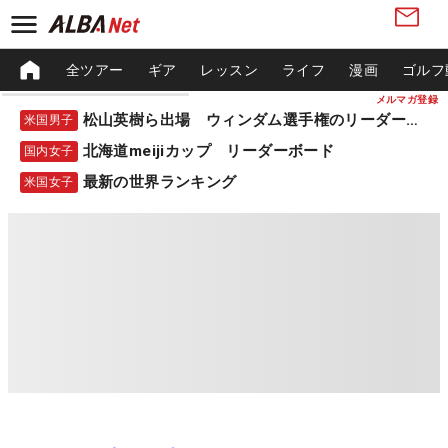
全ツアー
ギア
レッスン
ライフ
漫画
ゴルフ
メルマガ登録
松山英樹ら出場 ウィンダム選手権のリーダーボード
米国男子
北海道meijiカップ リーダーボード
国内女子
最新の世界ランキング
米国女子