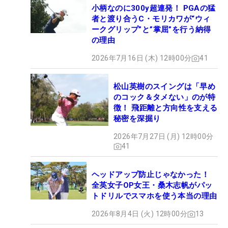
小柄なのに300y超連発！ PGAの猛
者と渡り合うC・モリカワが“ウィ
ークグリップ”と”掌屈”を行う納得
の理由
2026年7月16日 (木) 12時00分
41
松山英樹のスイングは「早め
のコック＆タメない」のが特
徴！ 飛距離と方向性を支える
秘密を深掘り
2026年7月27日 (月) 12時00分
41
ヘッドアップ防止じゃなかった！
全英女子OP女王・桑木志帆がパッ
トドリルでスマホを使う本当の理由
2026年8月4日 (火) 12時00分
13