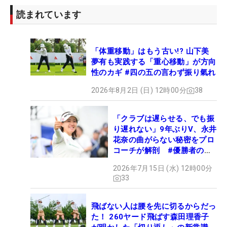
読まれています
「体重移動」はもう古い!? 山下美
夢有も実践する「重心移動」が方向
性のカギ #四の五の言わず振り氣れ
2026年8月2日 (日) 12時00分
38
「クラブは遅らせる、でも振
り遅れない」9年ぶりV、永井
花奈の曲がらない秘密をプロ
コーチが解剖 #優勝者のス
イング
2026年7月15日 (水) 12時00分
33
飛ばない人は腰を先に切るからだっ
た！ 260ヤード飛ばす森田理香子