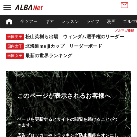
全ツアー
ギア
レッスン
ライフ
漫画
ゴルフ
メルマガ登録
松山英樹ら出場 ウィンダム選手権のリーダーボード
米国男子
北海道meijiカップ リーダーボード
国内女子
最新の世界ランキング
米国女子
このページが表示されるお客様へ
ページを更新するとサイトの閲覧を続けることがで
きます。
広告ブロッカーやトラッキング防止機能をオンにし