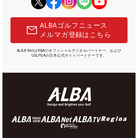
ALBAゴルフニュース
メルマガ登録はこちら
ALBA NetはR&Aのオフィシャルデジタルパートナー、および
USLPGAの日本公式サイトパートナーです。