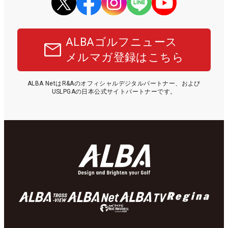
ALBAゴルフニュース
メルマガ登録はこちら
ALBA NetはR&Aのオフィシャルデジタルパートナー、および
USLPGAの日本公式サイトパートナーです。