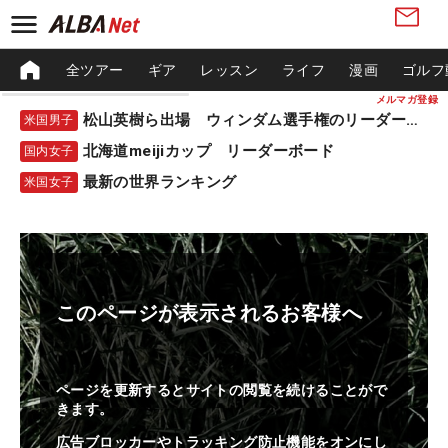
全ツアー
ギア
レッスン
ライフ
漫画
ゴルフ
メルマガ登録
松山英樹ら出場 ウィンダム選手権のリーダーボード
米国男子
北海道meijiカップ リーダーボード
国内女子
最新の世界ランキング
米国女子
このページが表示されるお客様へ
ページを更新するとサイトの閲覧を続けることがで
きます。
広告ブロッカーやトラッキング防止機能をオンにし