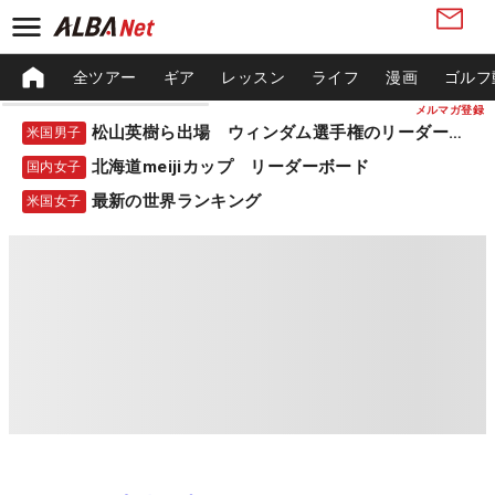
全ツアー
ギア
レッスン
ライフ
漫画
ゴルフ
メルマガ登録
松山英樹ら出場 ウィンダム選手権のリーダーボード
米国男子
北海道meijiカップ リーダーボード
国内女子
最新の世界ランキング
米国女子