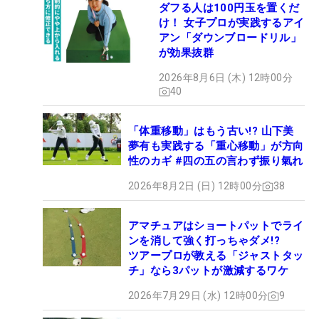
ダフる人は100円玉を置くだ
け！ 女子プロが実践するアイ
アン「ダウンブロードリル」
が効果抜群
2026年8月6日 (木) 12時00分
40
「体重移動」はもう古い!? 山下美
夢有も実践する「重心移動」が方向
性のカギ #四の五の言わず振り氣れ
2026年8月2日 (日) 12時00分
38
アマチュアはショートパットでライ
ンを消して強く打っちゃダメ!?
ツアープロが教える「ジャストタッ
チ」なら3パットが激減するワケ
2026年7月29日 (水) 12時00分
9