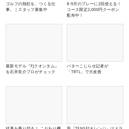
ゴルフの熱狂を、つくる仕
8-9月のプレーに2回使える！
事。｜スタッフ募集中
コース限定2,000円クーポン
配布中！
最新モデル『FJクオンタム』
パターこじらせ記者が
を石井良介プロがチェック
「TRTL」で大改善
猛暑を乗り切る！ こだわり機
新『TENSEIオレンジ』はドラ