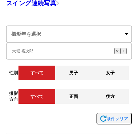
スイング連続写真
性別
すべて
男子
女子
撮影
すべて
正面
後方
方向
条件クリア