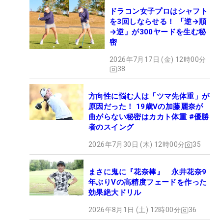
ドラコン女子プロはシャフト
を3回しならせる！ 「逆→順
→逆」が300ヤードを生む秘
密
2026年7月17日 (金) 12時00分
38
方向性に悩む人は「ツマ先体重」が
原因だった！ 19歳Vの加藤麗奈が
曲がらない秘密はカカト体重 #優勝
者のスイング
2026年7月30日 (木) 12時00分
35
まさに鬼に『花奈棒』 永井花奈9
年ぶりVの高精度フェードを作った
効果絶大ドリル
2026年8月1日 (土) 12時00分
36