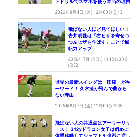
トドリルでスマホを使う本当の理由
2026年8月4日 (火) 12時00分
13
飛ばない人ほど見てほしい！
岩井明愛は「右ヒザを寄せつ
つ左ヒザを伸ばす」ことで回
転力アップ
2026年7月18日 (土) 12時00分
32
世界の最新スイングは「圧縮」がキ
ーワード！ 久常涼が飛んで曲がら
ない理由
2026年8月7日 (金) 12時00分
35
飛ばない人の共通点はアーリーリリ
ース！ 342yドラコン女子は斜めに
体重移動してシャフトを強烈に逆し