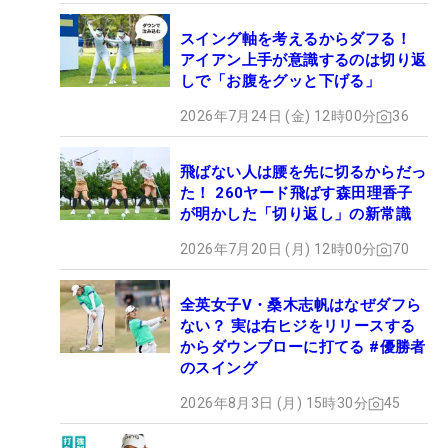
スイング軸を考えるからダフる！
アイアン上手が意識するのは切り返
しで「お腹をグッと下げる」
2026年7月24日 (金) 12時00分
36
飛ばない人は腰を先に切るからだっ
た！ 260ヤード飛ばす森田理香子
が明かした「切り返し」の新常識
2026年7月20日 (月) 12時00分
70
全英女子V・桑木志帆はなぜダフら
ない？ 実は右ヒジをリリースする
からダウンブローに打てる #優勝者
のスイング
2026年8月3日 (月) 15時30分
45