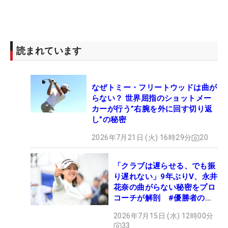
読まれています
なぜトミー・フリートウッドは曲が
らない？ 世界屈指のショットメー
カーが行う”右腕を外に回す切り返
し”の秘密
2026年7月21日 (火) 16時29分
20
「クラブは遅らせる、でも振
り遅れない」9年ぶりV、永井
花奈の曲がらない秘密をプロ
コーチが解剖 #優勝者のス
イング
2026年7月15日 (水) 12時00分
33