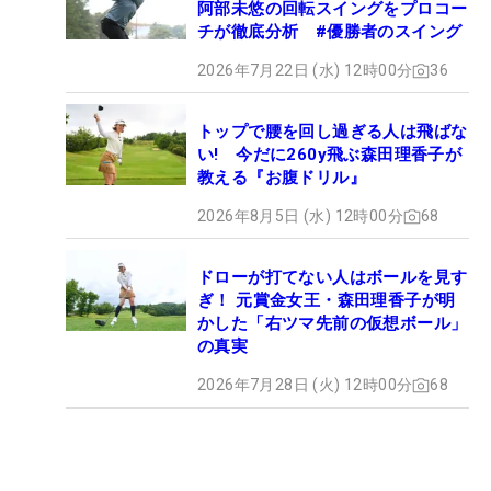
阿部未悠の回転スイングをプロコー
チが徹底分析 #優勝者のスイング
2026年7月22日 (水) 12時00分
36
トップで腰を回し過ぎる人は飛ばな
い! 今だに260y飛ぶ森田理香子が
教える『お腹ドリル』
2026年8月5日 (水) 12時00分
68
ドローが打てない人はボールを見す
ぎ！ 元賞金女王・森田理香子が明
かした「右ツマ先前の仮想ボール」
の真実
2026年7月28日 (火) 12時00分
68