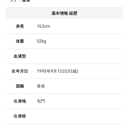
ツアー通算
基本情報 経歴
身長
162cm
体重
52kg
血液型
生年月日
1993年9月12日
(32歳)
国籍
香港
出身地
屯門
出身校