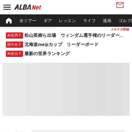
全ツアー
ギア
レッスン
ライフ
漫画
ゴルフ
メルマガ登録
松山英樹ら出場 ウィンダム選手権のリーダーボード
米国男子
北海道meijiカップ リーダーボード
国内女子
最新の世界ランキング
米国女子