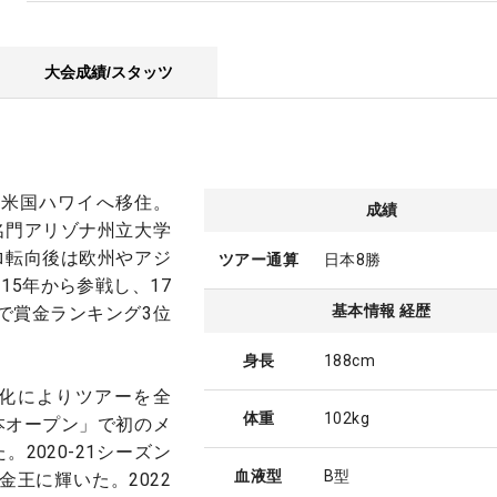
大会成績/スタッツ
に米国ハワイへ移住。
成績
名門アリゾナ州立大学
ロ転向後は欧州やアジ
ツアー通算
日本8勝
15年から参戦し、17
基本情報 経歴
で賞金ランキング3位
身長
188cm
悪化によりツアーを全
体重
102kg
本オープン」で初のメ
2020-21シーズン
血液型
B型
金王に輝いた。2022