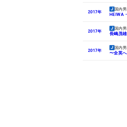
国内男
2017
年
HEIWA
国内男
2017
年
長嶋茂雄 
国内男
2017
年
〜全英へ