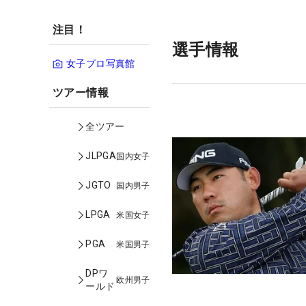
注目！
選手情報
女子プロ写真館
ツアー情報
全ツアー
JLPGA
国内女子
JGTO
国内男子
LPGA
米国女子
PGA
米国男子
DPワ
欧州男子
ールド