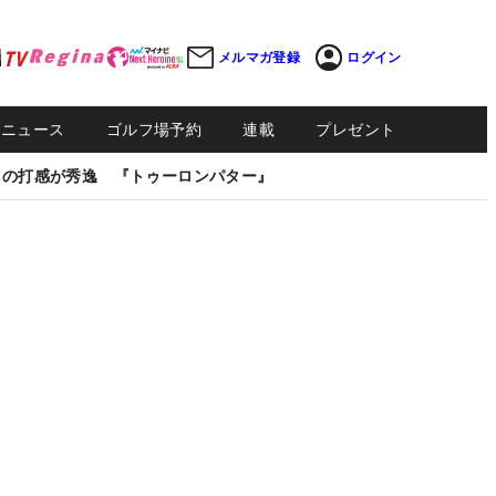
メルマガ登録
ログイン
Sニュース
ゴルフ場予約
連載
プレゼント
しの打感が秀逸 『トゥーロンパター』