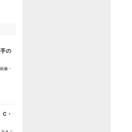
選手の
画像・
 C・
り大きく