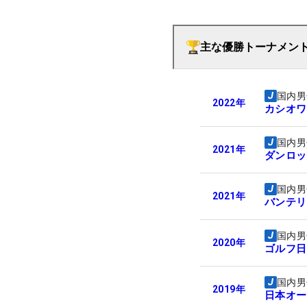
主な優勝トーナメン
国内男
2022
年
カシオワ
国内男
2021
年
ダンロッ
国内男
2021
年
バンテリ
国内男
2020
年
ゴルフ日
国内男
2019
年
日本オー