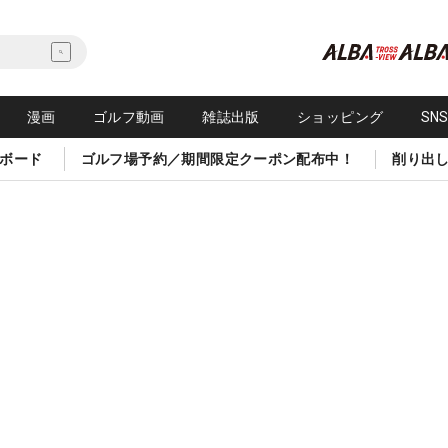
漫画
ゴルフ動画
雑誌出版
ショッピング
SN
ボード
ゴルフ場予約／期間限定クーポン配布中！
削り出