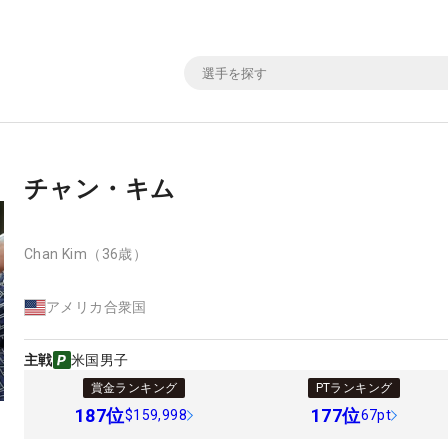
チャン・キム
Chan Kim
（36歳）
アメリカ合衆国
主戦
米国男子
賞金ランキング
PTランキング
187
位
177
位
$159,998
67pt