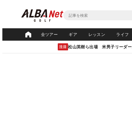
全ツアー
ギア
レッスン
ライフ
松山英樹ら出場 米男子リーダー
注目