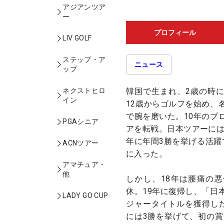
アジアンツア
ー
プロフィール
LIV GOLF
ステップ・ア
ニュース
ップ
韓国で生まれ、2歳の時
ネクストヒロ
イン
12歳からゴルフを始め、
で腕を磨いた。10年のプ
PGAシニア
アを転戦。日本ツアーには
年に年間3勝を挙げる活躍
ACNツアー
に入った。
アマチュア・
他
しかし、18年は腰痛の
休。19年に復帰し、「日
LADY GO CUP
ジャータイトルを獲得した。
には3勝を挙げて、初の賞