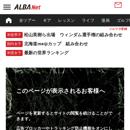
全ツアー
ギア
レッスン
ライフ
漫画
ゴルフ
メルマガ登録
松山英樹ら出場 ウィンダム選手権の組み合わせ
米国男子
北海道meijiカップ 組み合わせ
国内女子
最新の世界ランキング
米国女子
このページが表示されるお客様へ
ページを更新するとサイトの閲覧を続けることがで
きます。
広告ブロッカーやトラッキング防止機能をオンにし