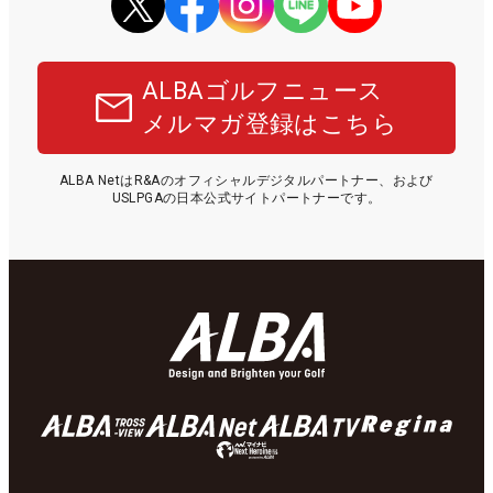
ALBAゴルフニュース
メルマガ登録はこちら
ALBA NetはR&Aのオフィシャルデジタルパートナー、および
USLPGAの日本公式サイトパートナーです。