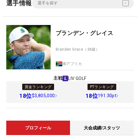
選手情報
ブランデン・グレイス
Branden Grace
（38歳）
南アフリカ
主戦
LIV GOLF
賞金ランキング
PTランキング
18
位
18
位
$3,805,000
191.30pt
プロフィール
大会成績/スタッツ