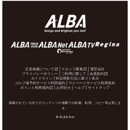
広告掲載について
スタッフ募集
運営会社
プライバシーポリシー
ご利用に際して
会員規約
ガイドライン
特定商取引法に基づく表示
ゴルフ場予約サービス利用規約
マイページサービス利用規約
ポイント利用規約
お問合せ
ヘルプ
サイトマップ
掲載されている全てのコンテンツの無断での転載、転用、コピー等は禁じま
す。
© ALBA Net