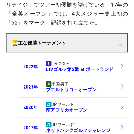
リテイジ」でツアー初優勝を挙げている。17年の
「全英オープン」では、4大メジャー史上初の
「62」をマーク。記録を打ち立てた。
主な優勝トーナメント
LIV GOLF
2022
年
LIVゴルフ第2戦 at ポートランド
米国男子
2021
年
プエルトリコ・オープン
DPワールド
2020
年
南アフリカオープン
DPワールド
2017
年
ネッドバンクゴルフチャレンジ