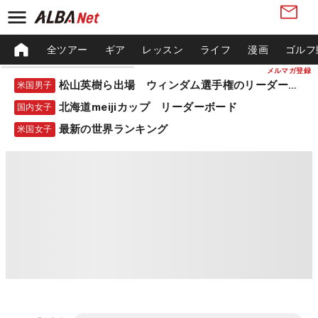
全ツアー
ギア
レッスン
ライフ
漫画
ゴルフ
メルマガ登録
松山英樹ら出場 ウィンダム選手権のリーダーボード
米国男子
北海道meijiカップ リーダーボード
国内女子
最新の世界ランキング
米国女子