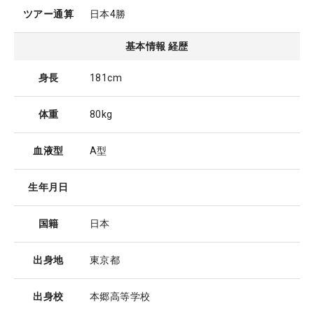
ツアー通算
日本4勝
基本情報 経歴
身長
181cm
体重
80kg
血液型
A型
生年月日
国籍
日本
出身地
東京都
出身校
本郷高等学校