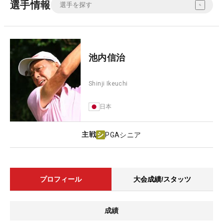
選手情報
池内信治
Shinji Ikeuchi
日本
主戦
PGAシニア
プロフィール
大会成績/スタッツ
成績