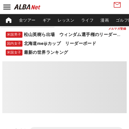
全ツアー
ギア
レッスン
ライフ
漫画
ゴルフ
メルマガ登録
松山英樹ら出場 ウィンダム選手権のリーダーボード
米国男子
北海道meijiカップ リーダーボード
国内女子
最新の世界ランキング
米国女子