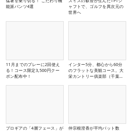
猛暑を乗り切る！ こだわり機
スイスの叡智が生んだTPTシ
能派パンツ4選
ャフトで、ゴルフを異次元の
世界へ
11月までのプレーに2回使え
インター5分、都心から60分
る！コース限定3,500円クー
のフラットな美観コース。大
ポン配布中！
栄カントリー俱楽部（千葉
県）
プロギアの「4層フェース」が
仲宗根澄香が平均パット数