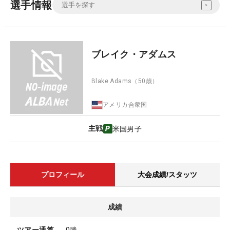
選手情報
ブレイク・アダムス
Blake Adams
（50歳）
アメリカ合衆国
主戦
米国男子
プロフィール
大会成績/スタッツ
成績