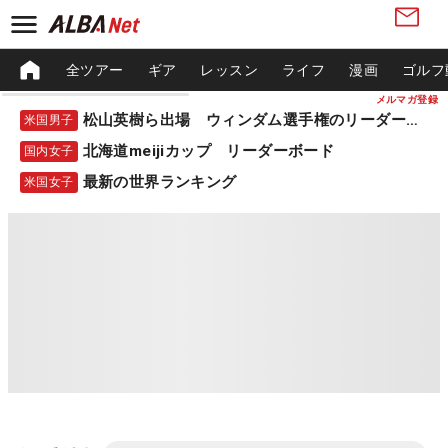
全ツアー
ギア
レッスン
ライフ
漫画
ゴルフ
メルマガ登録
松山英樹ら出場 ウィンダム選手権のリーダーボード
米国男子
北海道meijiカップ リーダーボード
国内女子
最新の世界ランキング
米国女子