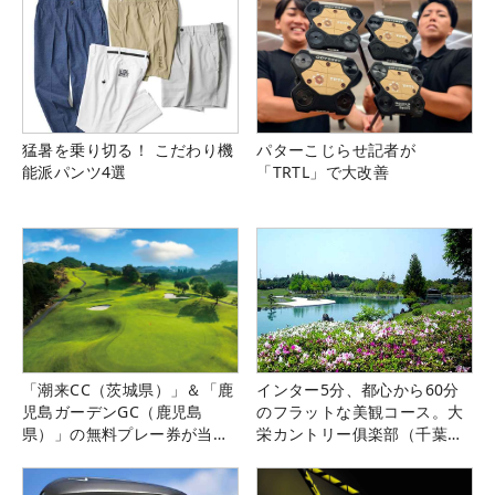
猛暑を乗り切る！ こだわり機
パターこじらせ記者が
能派パンツ4選
「TRTL」で大改善
「潮来CC（茨城県）」＆「鹿
インター5分、都心から60分
児島ガーデンGC（鹿児島
のフラットな美観コース。大
県）」の無料プレー券が当た
栄カントリー俱楽部（千葉
る！！
県）