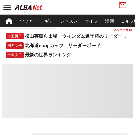
全ツアー
ギア
レッスン
ライフ
漫画
ゴルフ
メルマガ登録
松山英樹ら出場 ウィンダム選手権のリーダーボード
米国男子
北海道meijiカップ リーダーボード
国内女子
最新の世界ランキング
米国女子