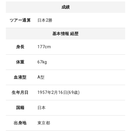
成績
ツアー通算
日本2勝
基本情報 経歴
身長
177cm
体重
67kg
血液型
A型
生年月日
1957年2月16日
(69歳)
国籍
日本
出身地
東京都