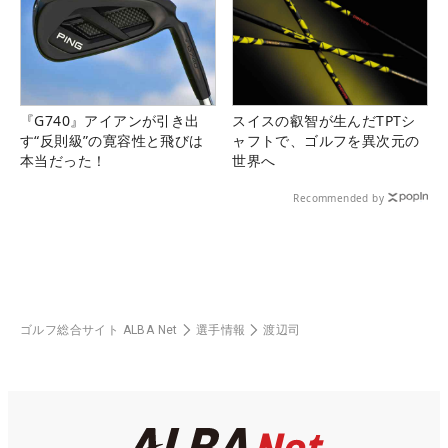
『G740』アイアンが引き出
スイスの叡智が生んだTPTシ
す“反則級”の寛容性と飛びは
ャフトで、ゴルフを異次元の
本当だった！
世界へ
Recommended by
ゴルフ総合サイト ALBA Net
選手情報
渡辺司