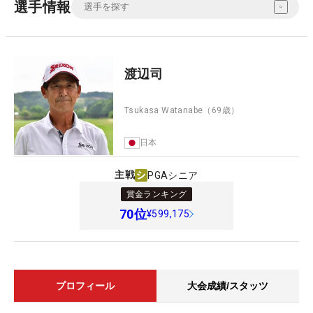
選手情報
渡辺司
Tsukasa Watanabe
（69歳）
日本
主戦
PGAシニア
賞金ランキング
70
位
¥599,175
プロフィール
大会成績/スタッツ