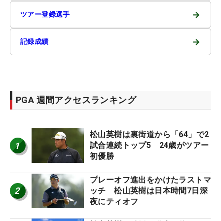
→
ツアー登録選手
→
記録成績
PGA 週間アクセスランキング
松山英樹は裏街道から「64」で2
1
試合連続トップ5 24歳がツアー
初優勝
プレーオフ進出をかけたラストマ
2
ッチ 松山英樹は日本時間7日深
夜にティオフ