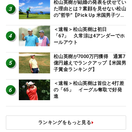
松山英樹が結婚の発表を伏せてい
3
た理由とは？素顔を見せない松山
の“哲学”【Pick Up 米国男子ツア
ー十大ニュース】
＜速報＞松山英樹は初日
4
「67」 久常涼は4アンダーでホ
ールアウト
松山英樹が7000万円獲得 通算7
5
億円越えでランクアップ【米国男
子賞金ランキング】
＜速報＞松山英樹は首位と4打差
6
の「65」 イーグル奪取で好発
進
ランキングをもっと見る