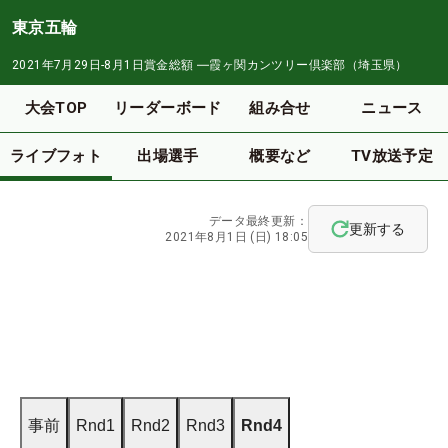
東京五輪
2021年7月29日-8月1日
賞金総額
―
霞ヶ関カンツリー倶楽部（埼玉県）
大会TOP
リーダーボード
組み合せ
ニュース
ライブフォト
出場選手
概要など
TV放送予定
データ最終更新：
更新する
2021年8月1日 (日) 18:05
事前
Rnd1
Rnd2
Rnd3
Rnd4