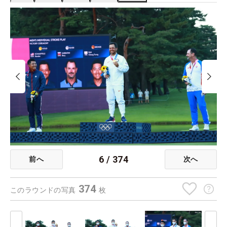
6
/
374
前へ
次へ
374
このラウンドの写真
枚