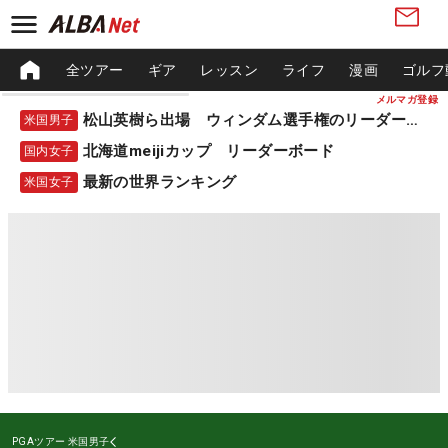
全ツアー
ギア
レッスン
ライフ
漫画
ゴルフ
メルマガ登録
松山英樹ら出場 ウィンダム選手権のリーダーボード
米国男子
北海道meijiカップ リーダーボード
国内女子
最新の世界ランキング
米国女子
PGAツアー
米国男子