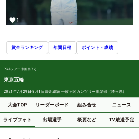
1
賞金ランキング
年間日程
ポイント・成績
PGAツアー
米国男子
東京五輪
2021年7月29日-8月1日
賞金総額
―
霞ヶ関カンツリー倶楽部（埼玉県）
大会TOP
リーダーボード
組み合せ
ニュース
ライブフォト
出場選手
概要など
TV放送予定