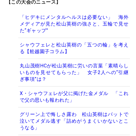
【この大会のニュース】
「ヒデキにメンタルヘルスは必要ない」 海外
メディアが見た松山英樹の強さと、五輪で見せ
た“ギャップ”
シャウフェレと松山英樹の「五つの輪」を考え
る【舩越園子コラム】
丸山茂樹HCが松山英樹に労いの言葉「素晴らし
いものを見せてもらった」 女子2人への“引継
ぎ事項”は？
X・シャウフェレが父に掲げた金メダル 「これ
で父の思いも報われた」
グリーン上で悔しさ露わ 松山英樹はパットで
泣いてメダル逃す「詰めがうまくいかないとこ
うなる」