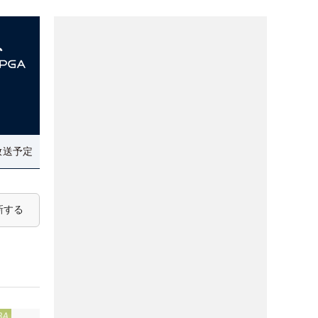
放送予定
新する