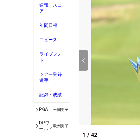
速報・スコ
ア
年間日程
ニュース
ライブフォ
ト
ツアー登録
選手
記録・成績
PGA
米国男子
DPワ
欧州男子
ールド
1
/
42