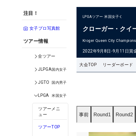
注目！
LPGAツアー
米国女子
クローガー・クイ
女子プロ写真館
ツアー情報
Kroger Queen City Champions
2022年9月8日-9月11日
賞
全ツアー
大会TOP
リーダーボード
JLPGA
国内女子
JGTO
国内男子
LPGA
米国女子
ツアーメニ
事前
Round1
Round2
ュー
ツアーTOP