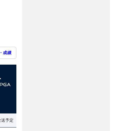
・成績
放送予定