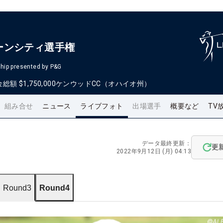
ーンシティ選手権
hip presented by P&G
金総額
$1,750,000
ケンウッドCC（オハイオ州）
組み合せ
ニュース
ライブフォト
出場選手
概要など
TV
データ最終更新：
更
2022年9月12日 (月) 04:13
Round3
Round4