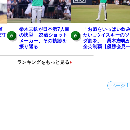
桑木志帆が日本勢7人目
「お酒をいっぱい飲
首
の快挙 23歳ショット
たい…ウイスキーのソ
2打
5
6
メーカー、その軌跡を
ダ割を」 桑木志帆
振り返る
全英制覇【優勝会見
問一答】
ランキングをもっと見る
ページ