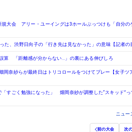
新規大会 アリー・ユーイングは3ホールぶっつけも「自分の
がった、渋野日向子の「行き先は見なかった」の意味【記者の
誤算 「距離感が分からない…」の裏にある伸びしろ
畑岡奈紗らが最終日はトリコロールをつけてプレー【女子ツ
で「すごく勉強になった」 畑岡奈紗が調整した“スキッド”っ
ニュー
前の大会
次