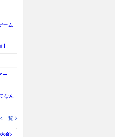
ゲーム
目】
アー
てなん
ス一覧
の大会