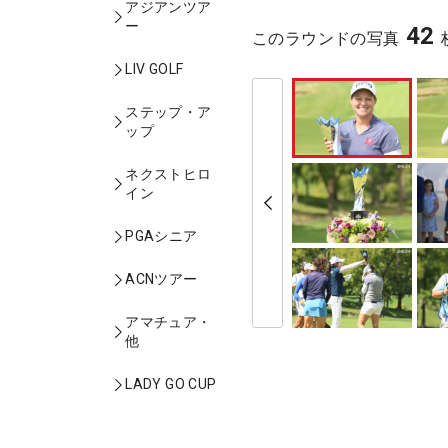
アジアンツア
ー
42
このラウンドの写真
LIV GOLF
ステップ・ア
ップ
ネクストヒロ
イン
PGAシニア
ACNツアー
アマチュア・
他
LADY GO CUP