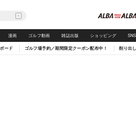
漫画
ゴルフ動画
雑誌出版
ショッピング
SN
ボード
ゴルフ場予約／期間限定クーポン配布中！
削り出