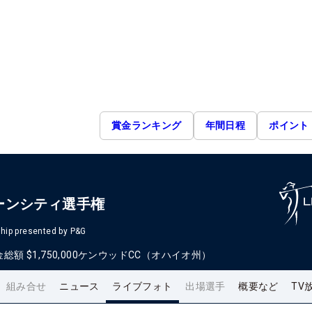
賞金ランキング
年間日程
ポイント
ーンシティ選手権
hip presented by P&G
金総額
$1,750,000
ケンウッドCC（オハイオ州）
組み合せ
ニュース
ライブフォト
出場選手
概要など
TV