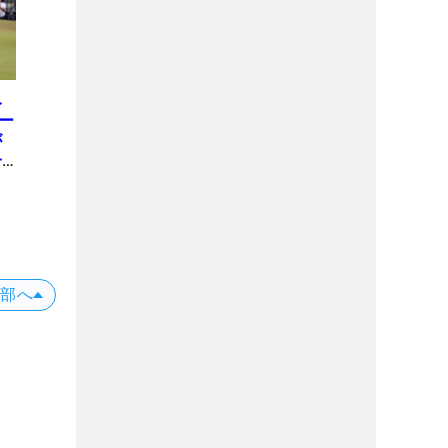
み
ー
が
一
上部へ