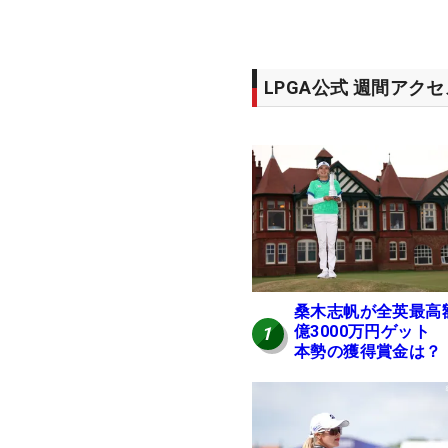
LPGA公式 週間アク
桑木志帆が全英最高
億3000万円ゲット
1
本勢の獲得賞金は？