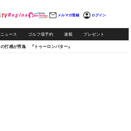
メルマガ登録
ログイン
Sニュース
ゴルフ場予約
連載
プレゼント
しの打感が秀逸 『トゥーロンパター』