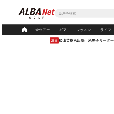
全ツアー
ギア
レッスン
ライフ
松山英樹ら出場 米男子リーダー
注目