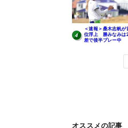
＜速報＞桑木志帆が
位浮上 勝みなみは
4
差で後半プレー中
オススメの記事