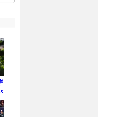
挙
何
3