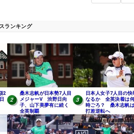
セスランキング
額2
桑木志帆が日本勢7人目
日本人女子7人目の快
 日
メジャーV 渋野日向
なるか 全英決着は
2
3
子、山下美夢有に続く
時ごろ？ 桑木志帆は
全英制覇
打差逆転へ