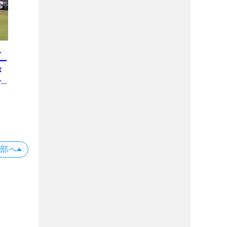
み
ー
が
一
上部へ