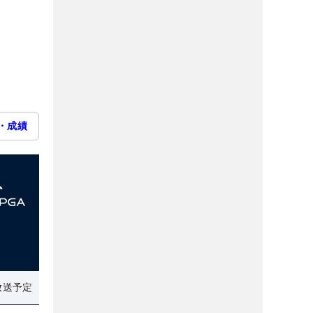
・成績
放送予定