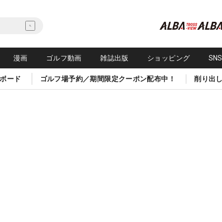
漫画
ゴルフ動画
雑誌出版
ショッピング
SN
ボード
ゴルフ場予約／期間限定クーポン配布中！
削り出