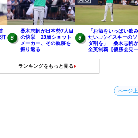
桑木志帆が日本勢7人目
「お酒をいっぱい飲
首
の快挙 23歳ショット
たい…ウイスキーのソ
2打
5
6
メーカー、その軌跡を
ダ割を」 桑木志帆
振り返る
全英制覇【優勝会見
問一答】
ランキングをもっと見る
ページ