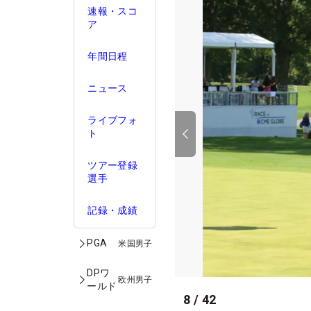
速報・スコ
ア
年間日程
ニュース
ライブフォ
ト
ツアー登録
選手
記録・成績
PGA
米国男子
DPワ
欧州男子
ールド
8
/
42