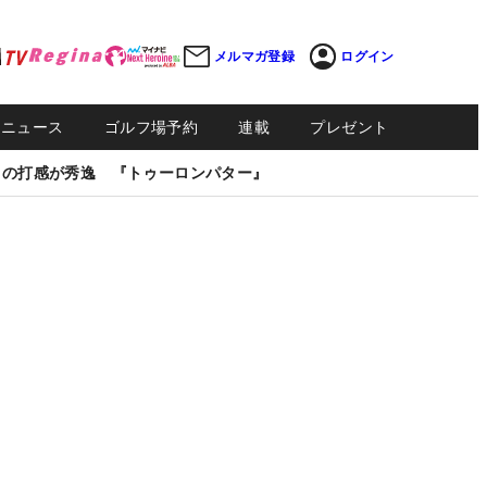
メルマガ登録
ログイン
Sニュース
ゴルフ場予約
連載
プレゼント
しの打感が秀逸 『トゥーロンパター』