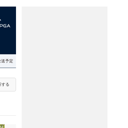
放送予定
新する