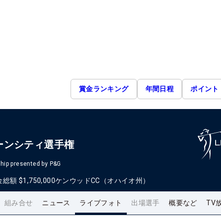
賞金ランキング
年間日程
ポイント
ーンシティ選手権
hip presented by P&G
金総額
$1,750,000
ケンウッドCC（オハイオ州）
組み合せ
ニュース
ライブフォト
出場選手
概要など
TV