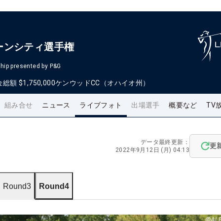
ーンシティ選手権
hip presented by P&G
金総額
$1,750,000
ケンウッドCC（オハイオ州）
組み合せ
ニュース
ライブフォト
出場選手
概要など
TV
データ最終更新：
更
2022年9月12日 (月) 04:13
Round3
Round4