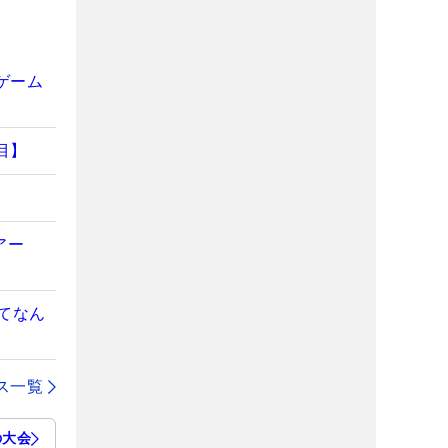
ゲーム
目】
アー
てなん
ス一覧
の大会