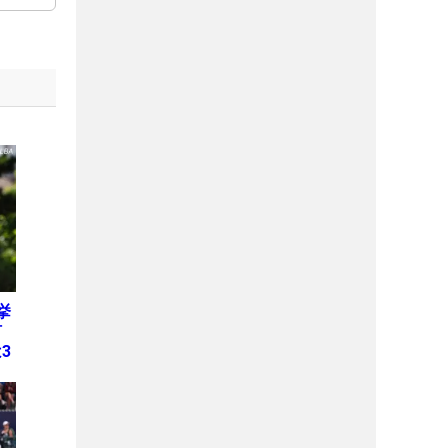
挙
何
3