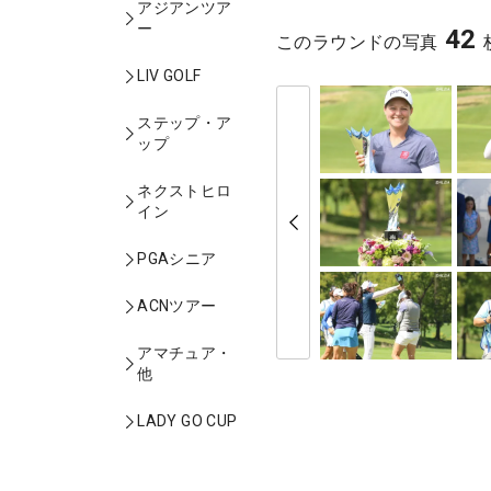
アジアンツア
ー
42
このラウンドの写真
LIV GOLF
ステップ・ア
ップ
ネクストヒロ
イン
PGAシニア
ACNツアー
アマチュア・
他
LADY GO CUP