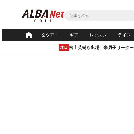
全ツアー
ギア
レッスン
ライフ
松山英樹ら出場 米男子リーダー
注目