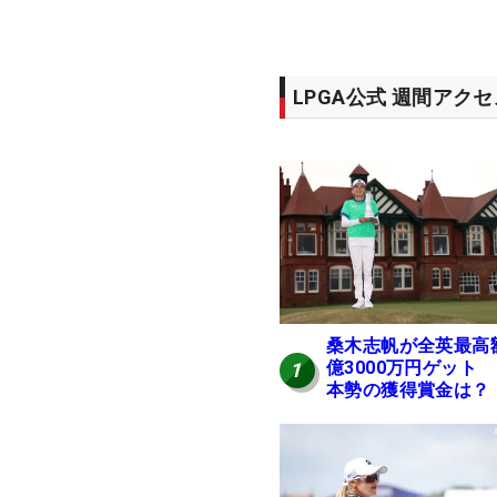
LPGA公式 週間アク
桑木志帆が全英最高
億3000万円ゲット
1
本勢の獲得賞金は？