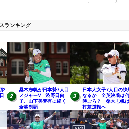
セスランキング
額2
桑木志帆が日本勢7人目
日本人女子7人目の快
 日
メジャーV 渋野日向
なるか 全英決着は
2
3
子、山下美夢有に続く
時ごろ？ 桑木志帆は
全英制覇
打差逆転へ