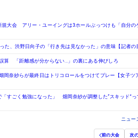
新規大会 アリー・ユーイングは3ホールぶっつけも「自分の
がった、渋野日向子の「行き先は見なかった」の意味【記者の
誤算 「距離感が分からない…」の裏にある伸びしろ
畑岡奈紗らが最終日はトリコロールをつけてプレー【女子ツ
で「すごく勉強になった」 畑岡奈紗が調整した“スキッド”っ
ニュー
前の大会
次