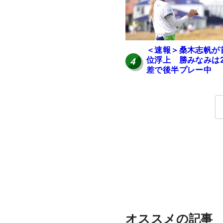
＜速報＞桑木志帆が
位浮上 勝みなみは
4
差で後半プレー中
オススメの記事