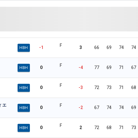
F
-1
3
66
69
74
74
HBH
F
0
-4
77
69
71
67
HBH
F
0
-3
72
73
71
68
HBH
ィエ
F
0
-2
67
74
74
69
HBH
F
0
2
72
68
71
73
HBH