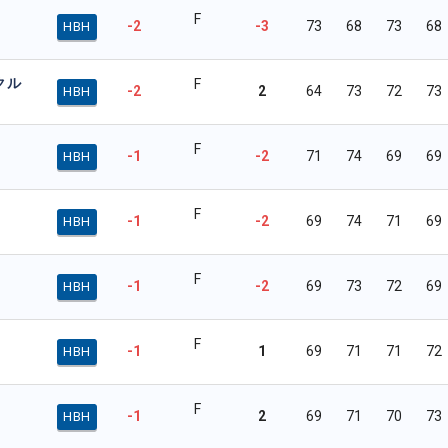
F
-2
-3
73
68
73
68
HBH
クル
F
-2
2
64
73
72
73
HBH
F
-1
-2
71
74
69
69
HBH
F
-1
-2
69
74
71
69
HBH
F
-1
-2
69
73
72
69
HBH
F
-1
1
69
71
71
72
HBH
F
-1
2
69
71
70
73
HBH