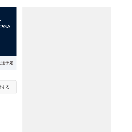
）
放送予定
新する