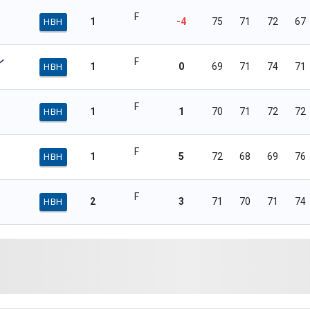
F
1
-4
75
71
72
67
HBH
ン
F
1
0
69
71
74
71
HBH
F
1
1
70
71
72
72
HBH
F
1
5
72
68
69
76
HBH
F
2
3
71
70
71
74
HBH