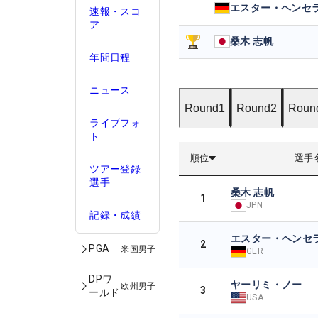
エスター・ヘンセ
速報・スコ
ア
桑木 志帆
年間日程
ニュース
Round1
Round2
Roun
ライブフォ
ト
順位
選手
ツアー登録
選手
桑木 志帆
1
JPN
記録・成績
エスター・ヘンセ
2
PGA
米国男子
GER
DPワ
ヤーリミ・ノー
欧州男子
3
ールド
USA