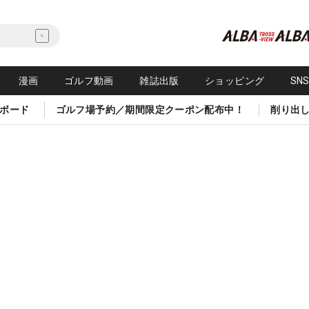
漫画
ゴルフ動画
雑誌出版
ショッピング
SN
ボード
ゴルフ場予約／期間限定クーポン配布中！
削り出