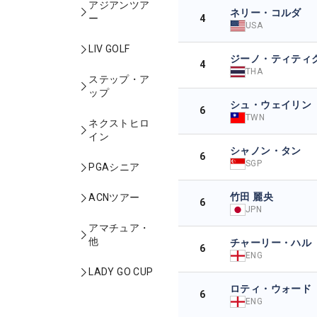
アジアンツア
ネリー・コルダ
4
ー
USA
LIV GOLF
ジーノ・ティティ
4
THA
ステップ・ア
ップ
シュ・ウェイリン
6
TWN
ネクストヒロ
イン
シャノン・タン
6
SGP
PGAシニア
竹田 麗央
ACNツアー
6
JPN
アマチュア・
他
チャーリー・ハル
6
ENG
LADY GO CUP
ロティ・ウォード
6
ENG