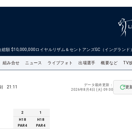
金総額
$10,000,000
ロイヤルリザム＆セントアンズGC（イングランド
組み合せ
ニュース
ライブフォト
出場選手
概要など
TV
データ最終更新：
刻
21:11
更
2026年8月4日 (火) 09:00
2
1
H
18
H
18
PAR
4
PAR
4