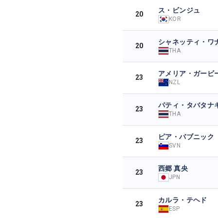
ス・ビンジュ
20
KOR
シャネッティ・ワ
20
THA
アメリア・ガービ
23
NZL
パティ・タバタナ
23
THA
ピア・バブニック
23
SVN
西郷 真央
23
JPN
カルラ・テヘド
23
ESP