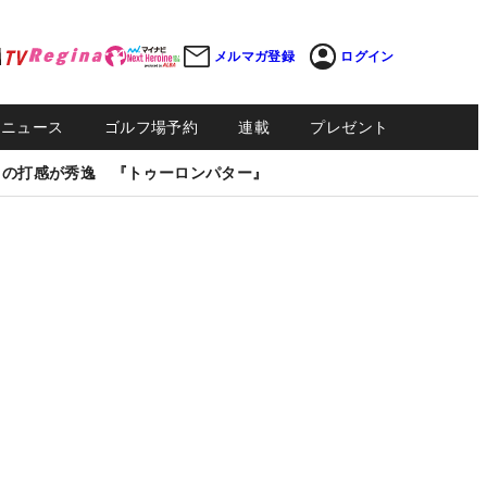
メルマガ登録
ログイン
Sニュース
ゴルフ場予約
連載
プレゼント
しの打感が秀逸 『トゥーロンパター』