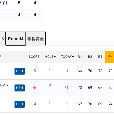
5
4
ライト
4
4
d3
Round4
獲得賞金
名
SCORE
HOLE
TODAY
R
1
R
2
R
3
R
4
F
-5
-1
66
70
73
70
HBH
ライト
F
-5
-1
73
69
67
70
HBH
F
-4
3
67
70
69
74
HBH