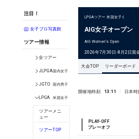
注目！
LPGAツアー
米国女子
AIG女子オープン
女子プロ写真館
ツアー情報
AIG Women's Open
2026年7月30日-8月2日
賞
全ツアー
大会TOP
リーダーボード
JLPGA
国内女子
JGTO
国内男子
開催地時刻
13:11
日本時
LPGA
米国女子
ツアーメニ
ュー
PLAY-OFF
プレーオフ
ツアーTOP