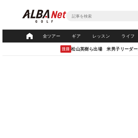
全ツアー
ギア
レッスン
ライフ
松山英樹ら出場 米男子リーダー
注目