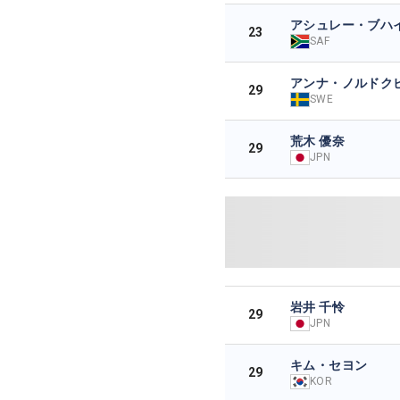
アシュレー・ブハ
23
SAF
アンナ・ノルドク
29
SWE
荒木 優奈
29
JPN
岩井 千怜
29
JPN
キム・セヨン
29
KOR