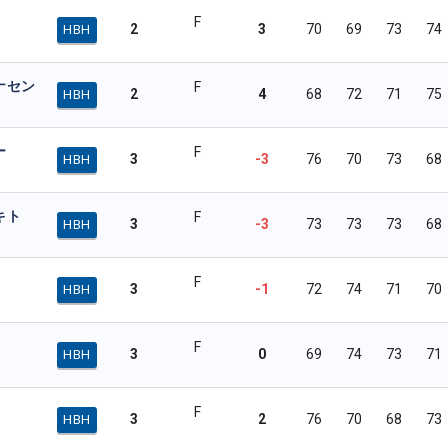
F
2
3
70
69
73
74
HBH
ナセン
F
2
4
68
72
71
75
HBH
ー
F
3
-3
76
70
73
68
HBH
キト
F
3
-3
73
73
73
68
HBH
F
3
-1
72
74
71
70
HBH
F
3
0
69
74
73
71
HBH
F
3
2
76
70
68
73
HBH