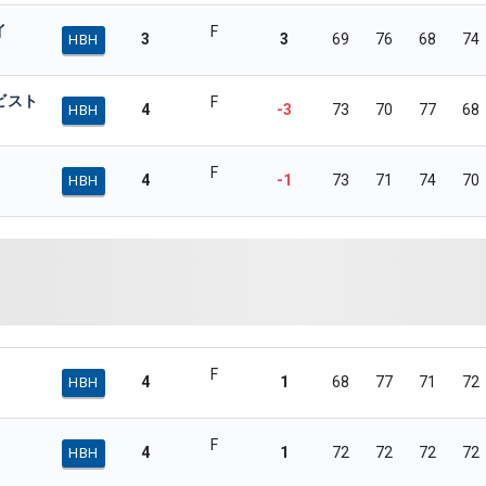
イ
F
3
3
69
76
68
74
HBH
ビスト
F
4
-3
73
70
77
68
HBH
F
4
-1
73
71
74
70
HBH
F
4
1
68
77
71
72
HBH
F
4
1
72
72
72
72
HBH