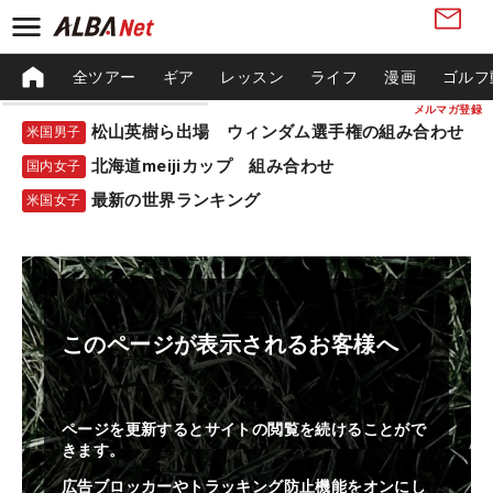
全ツアー
ギア
レッスン
ライフ
漫画
ゴルフ
メルマガ登録
松山英樹ら出場 ウィンダム選手権の組み合わせ
米国男子
北海道meijiカップ 組み合わせ
国内女子
最新の世界ランキング
米国女子
このページが表示されるお客様へ
ページを更新するとサイトの閲覧を続けることがで
きます。
広告ブロッカーやトラッキング防止機能をオンにし