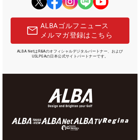
ALBAゴルフニュース
メルマガ登録はこちら
ALBA NetはR&Aのオフィシャルデジタルパートナー、および
USLPGAの日本公式サイトパートナーです。