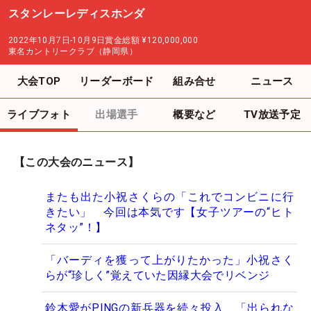
スタンレーレディスホンダ
2022年10月7日-10月9日
賞金総額
¥120,000,000
東名カントリークラブ（静岡県）
大会TOP
リーダーボード
組み合せ
ニュース
ライブフォト
出場選手
概要など
TV放送予定
【この大会のニュース】
またも出た小祝さくらの「これでコンビニに行
きたい」 今回は本気です【女子ツアーの“ヒト
ネタッ”！】
「バーディを獲って上がりたかった」小祝さく
らが“珍しく”覚えていた因縁大会でリベンジ
鈴木愛がPINGの新兵器を続々投入 「出られな