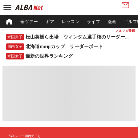
全ツアー
ギア
レッスン
ライフ
漫画
ゴルフ
メルマガ登録
松山英樹ら出場 ウィンダム選手権のリーダーボード
米国男子
北海道meijiカップ リーダーボード
国内女子
最新の世界ランキング
米国女子
JLPGAツアー
国内女子