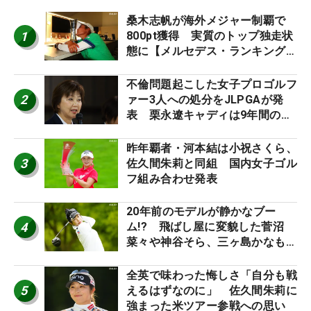
桑木志帆が海外メジャー制覇で
1
800pt獲得 実質のトップ独走状
態に【メルセデス・ランキング番
外編】
不倫問題起こした女子プロゴルフ
2
ァー3人への処分をJLPGAが発
表 栗永遼キャディは9年間の立
ち入り禁止
昨年覇者・河本結は小祝さくら、
3
佐久間朱莉と同組 国内女子ゴル
フ組み合わせ発表
20年前のモデルが静かなブー
4
ム!? 飛ばし屋に変貌した菅沼
菜々や神谷そら、三ヶ島かなも使
う“名器”が人気な理由【ツアープ
ロたちの“飛ばしギア”】
全英で味わった悔しさ「自分も戦
5
えるはずなのに」 佐久間朱莉に
強まった米ツアー参戦への思い