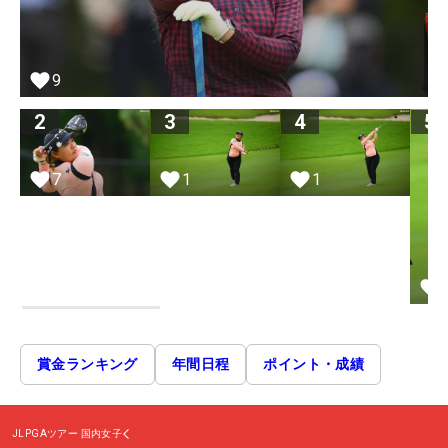
9
2
3
4
5
7
1
1
賞金ランキング
年間日程
ポイント・成績
JLPGAツアー
国内女子