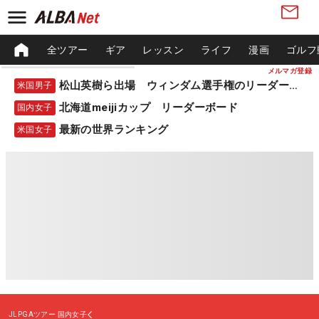
全ツアー
ギア
レッスン
ライフ
漫画
ゴルフ
メルマガ登録
松山英樹ら出場 ウィンダム選手権のリーダーボード
米国男子
北海道meijiカップ リーダーボード
国内女子
最新の世界ランキング
米国女子
JLPGAツアー
国内女子