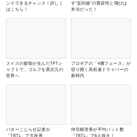
ンドできるチャンス！詳しく
す“反則級”の寛容性と飛びは
はこちら！
本当だった！
スイスの叡智が生んだTPTシ
プロギアの「4層フェース」が
ャフトで、ゴルフを異次元の
切り開く高初速ドライバーの
世界へ
新時代
パターこじらせ記者が
仲宗根澄香が平均パット数
「TRTL」で大改善
『TRTL』で6人抜き！