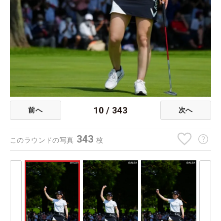
10
/
343
前へ
次へ
343
このラウンドの写真
枚