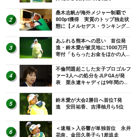
桑木志帆が海外メジャー制覇で
2
800pt獲得 実質のトップ独走状
態に【メルセデス・ランキング番
外編】
あふれる熊本への思い 首位発
3
進・鈴木愛が被災地に1000万円
寄付「もらったお金をほかの人
に」
不倫問題起こした女子プロゴルフ
4
ァー3人への処分をJLPGAが発
表 栗永遼キャディは9年間の立
ち入り禁止
鈴木愛が大会2勝目へ首位T発
5
進 安田祐香、吉澤柚月ら5位
＜速報＞入谷響が単独首位 永井
6
花奈、金田久美子ら1差追走