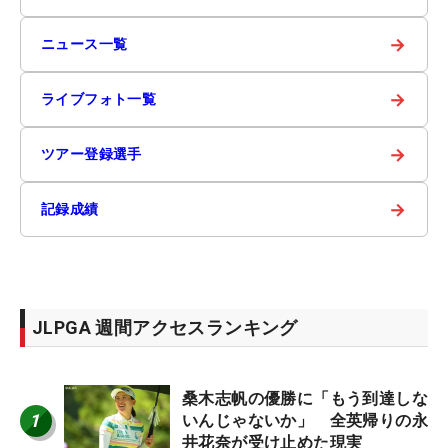
→
ニュース一覧
→
ライブフォト一覧
→
ツアー登録選手
→
記録成績
JLPGA 週間アクセスランキング
桑木志帆の優勝に「もう到達しな
1
いんじゃないか」 全英帰りの永
井花奈が受け止めた現実