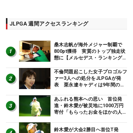
JLPGA 週間アクセスランキング
桑木志帆が海外メジャー制覇で
1
800pt獲得 実質のトップ独走状
態に【メルセデス・ランキング番
外編】
不倫問題起こした女子プロゴルフ
2
ァー3人への処分をJLPGAが発
表 栗永遼キャディは9年間の立
ち入り禁止
あふれる熊本への思い 首位発
3
進・鈴木愛が被災地に1000万円
寄付「もらったお金をほかの人
に」
鈴木愛が大会2勝目へ首位T発
4