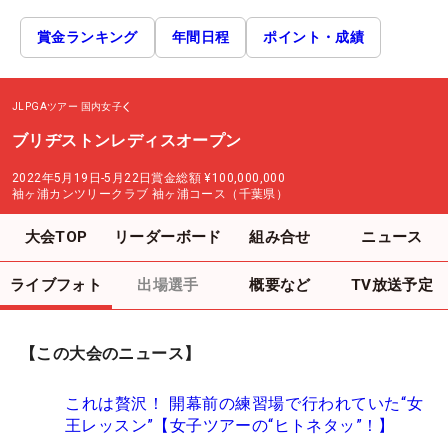
賞金ランキング
年間日程
ポイント・成績
JLPGAツアー
国内女子
ブリヂストンレディスオープン
2022年5月19日-5月22日
賞金総額
¥100,000,000
袖ヶ浦カンツリークラブ 袖ヶ浦コース（千葉県）
大会TOP
リーダーボード
組み合せ
ニュース
ライブフォト
出場選手
概要など
TV放送予定
【この大会のニュース】
これは贅沢！ 開幕前の練習場で行われていた“女
王レッスン”【女子ツアーの“ヒトネタッ”！】