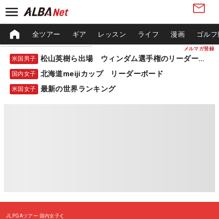
全ツアー
ギア
レッスン
ライフ
漫画
ゴルフ
メルマガ登録
松山英樹ら出場 ウィンダム選手権のリーダーボード
米国男子
北海道meijiカップ リーダーボード
国内女子
最新の世界ランキング
米国女子
JLPGAツアー
国内女子