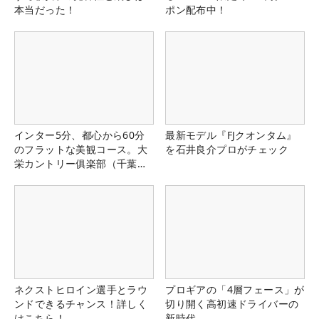
本当だった！
ポン配布中！
インター5分、都心から60分
最新モデル『FJクオンタム』
のフラットな美観コース。大
を石井良介プロがチェック
栄カントリー俱楽部（千葉
県）
ネクストヒロイン選手とラウ
プロギアの「4層フェース」が
ンドできるチャンス！詳しく
切り開く高初速ドライバーの
はこちら！
新時代