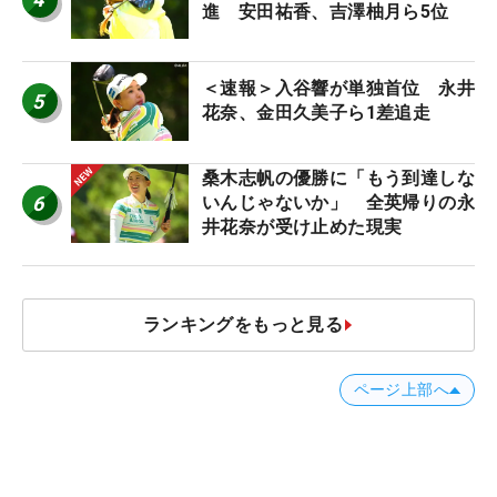
進 安田祐香、吉澤柚月ら5位
＜速報＞入谷響が単独首位 永井
5
花奈、金田久美子ら1差追走
桑木志帆の優勝に「もう到達しな
6
いんじゃないか」 全英帰りの永
井花奈が受け止めた現実
ランキングをもっと見る
ページ上部へ