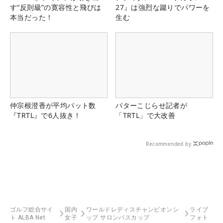
す“反則級”の寛容性と飛びは
27』は強烈な蹴りでパワーを
本当だった！
生む
仲宗根澄香が平均パット数
パターこじらせ記者が
『TRTL』で6人抜き！
「TRTL」で大改善
Recommended by
ゴルフ総合サイ
国内
ワールドレディスチャンピオンシ
ライブ
ト ALBA Net
女子
ップ サロンパスカップ
フォト