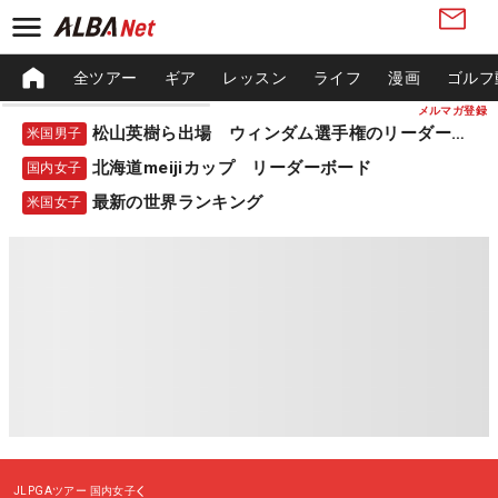
全ツアー
ギア
レッスン
ライフ
漫画
ゴルフ
メルマガ登録
松山英樹ら出場 ウィンダム選手権のリーダーボード
米国男子
北海道meijiカップ リーダーボード
国内女子
最新の世界ランキング
米国女子
JLPGAツアー
国内女子