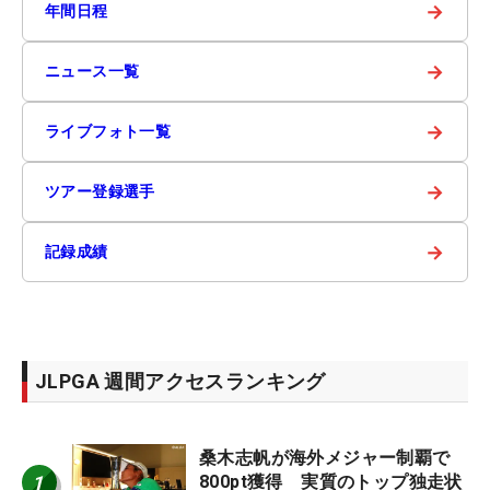
→
年間日程
→
ニュース一覧
→
ライブフォト一覧
→
ツアー登録選手
→
記録成績
JLPGA 週間アクセスランキング
桑木志帆が海外メジャー制覇で
1
800pt獲得 実質のトップ独走状