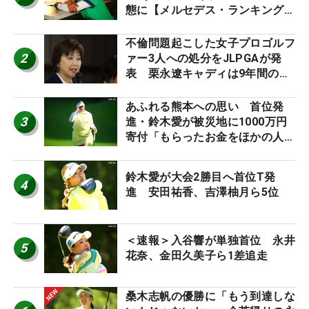
態に【メルセデス・ランキング番
外編】
不倫問題起こした女子プロゴルフ
2
ァー3人への処分をJLPGAが発
表 栗永遼キャディは9年間の立
ち入り禁止
あふれる熊本への思い 首位発
3
進・鈴木愛が被災地に1000万円
寄付「もらったお金をほかの人
に」
鈴木愛が大会2勝目へ首位T発
4
進 安田祐香、吉澤柚月ら5位
＜速報＞入谷響が単独首位 永井
5
花奈、金田久美子ら1差追走
桑木志帆の優勝に「もう到達しな