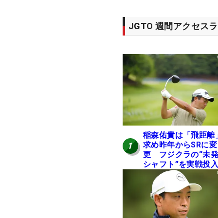
JGTO 週間アクセス
稲森佑貴は「飛距離
求め昨年からSRに変
1
更 フジクラの“未
シャフト”を実戦投
好感触「つかまえに
ける」【男子ツアー
ヒトネタ！】