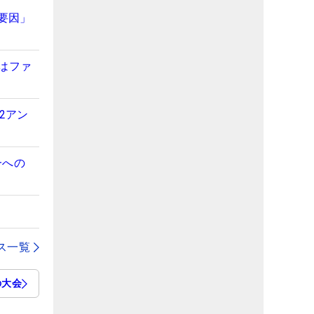
要因」
はファ
2アン
一への
ス一覧
の大会