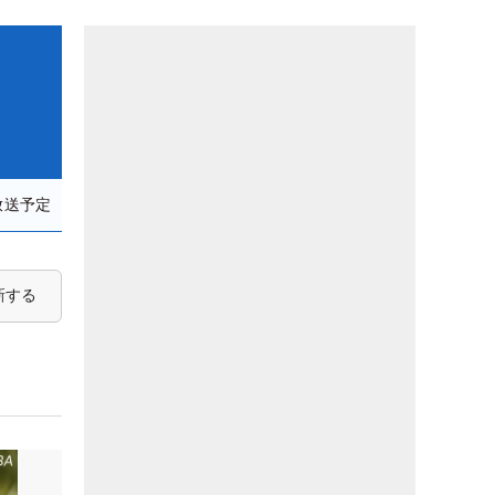
放送予定
新する