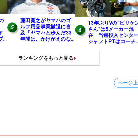
の
藤田寛之がヤマハのゴ
13年ぶりVの“ビリケ
ルフ用品事業撤退に言
5
さん”は5メーカー混
6
ド
及「ヤマハと歩んだ33
在 当週投入センタ
プ
年間は、かけがえのな
シャフトPTはコーチ
い時間」
助言【勝者のギア】
ランキングをもっと見る
ページ