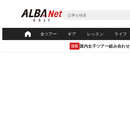
全ツアー
ギア
レッスン
ライフ
国内女子ツアー組み合わせ
注目