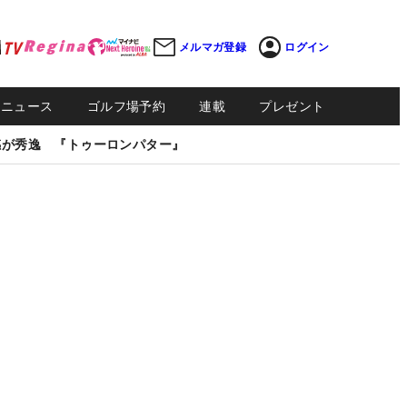
メルマガ登録
ログイン
Sニュース
ゴルフ場予約
連載
プレゼント
感が秀逸 『トゥーロンパター』