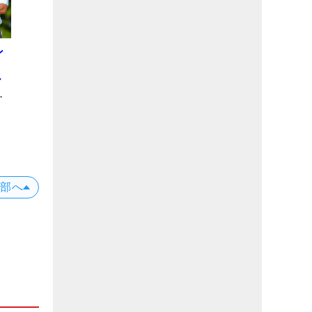
ン
ー
の
上部へ