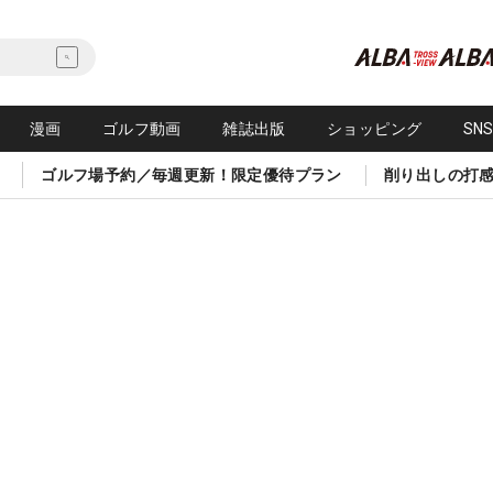
漫画
ゴルフ動画
雑誌出版
ショッピング
SN
ゴルフ場予約／毎週更新！限定優待プラン
削り出しの打