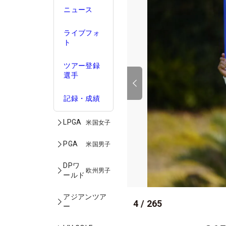
ニュース
ライブフォ
ト
ツアー登録
選手
記録・成績
LPGA
米国女子
PGA
米国男子
DPワ
欧州男子
ールド
アジアンツア
4
/
265
ー