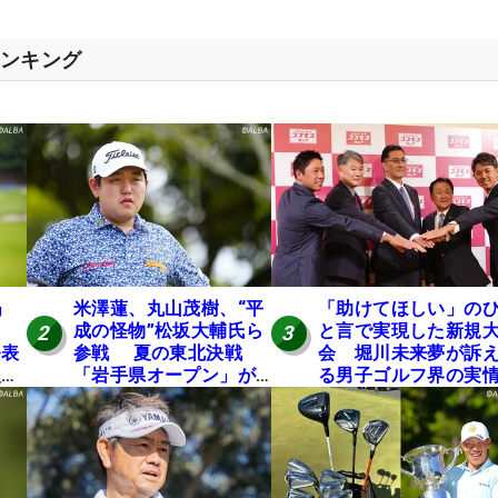
ランキング
」
米澤蓮、丸山茂樹、“平
「助けてほしい」の
成の怪物”松坂大輔氏ら
と言で実現した新規
2
3
発表
参戦 夏の東北決戦
会 堀川未来夢が訴
入し
「岩手県オープン」が8
る男子ゴルフ界の実
い
日開幕
と開催の舞台裏
の