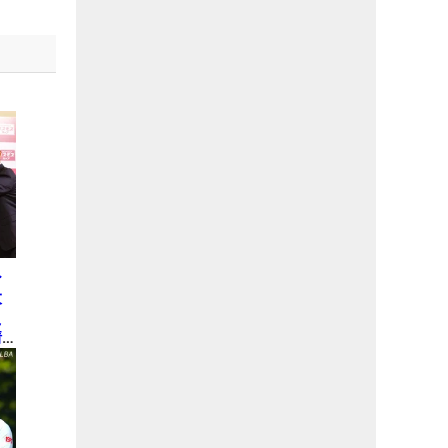
ひ
大
え
情