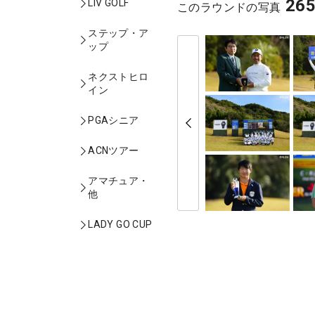
26
LIV GOLF
このラウンドの写真
ステップ・ア
ップ
ネクストヒロ
イン
PGAシニア
ACNツアー
アマチュア・
他
LADY GO CUP