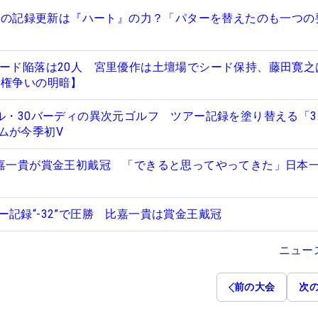
32”の記録更新は『ハート』の力？「パターを替えたのも一つの
シード陥落は20人 宮里優作は土壇場でシード保持、藤田寛之
ド権争いの明暗】
グル・30バーディの異次元ゴルフ ツアー記録を塗り替える「3
ムが今季初V
比嘉一貴が賞金王初戴冠 「できると思ってやってきた」日本
記録“-32”で圧勝 比嘉一貴は賞金王戴冠
ニュー
前の大会
次