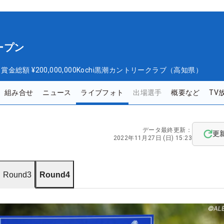
ープン
日
賞金総額
¥200,000,000
Kochi黒潮カントリークラブ（高知県）
組み合せ
ニュース
ライブフォト
出場選手
概要など
TV
データ最終更新：
更
2022年11月27日 (日) 15:23
Round3
Round4