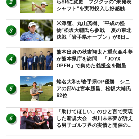
2
らSRに変更 フジクラの“未発表
シャフト”を実戦投入し好感触
「つかまえにいける」【男子ツア
ーのヒトネタ！】
米澤蓮、丸山茂樹、“平成の怪
3
物”松坂大輔氏ら参戦 夏の東北
決戦「岩手県オープン」が8日開
幕
熊本出身の秋吉翔太と重永亜斗夢
4
が熊本県庁を訪問 「JOYX
OPEN」で集めた義援金を贈呈
蛯名大和が岩手県OP優勝 シニ
5
アの部Vは宮本勝昌、松坂大輔氏
82位
「助けてほしい」のひと言で実現
6
した新規大会 堀川未来夢が訴え
る男子ゴルフ界の実情と開催の舞
台裏