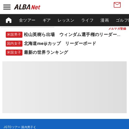
全ツアー
ギア
レッスン
ライフ
漫画
ゴルフ
メルマガ登録
松山英樹ら出場 ウィンダム選手権のリーダーボード
米国男子
北海道meijiカップ リーダーボード
国内女子
最新の世界ランキング
米国女子
JGTOツアー
国内男子