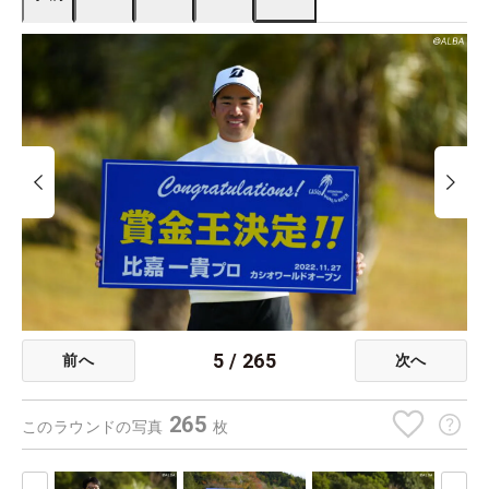
5
/
265
前へ
次へ
265
このラウンドの写真
枚