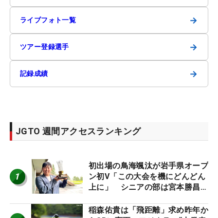
→
ライブフォト一覧
→
ツアー登録選手
→
記録成績
JGTO 週間アクセスランキング
初出場の鳥海颯汰が岩手県オープ
1
ン初V「この大会を機にどんどん
上に」 シニアの部は宮本勝昌が
連覇
稲森佑貴は「飛距離」求め昨年か