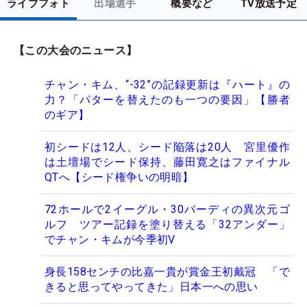
ライブフォト
出場選手
概要など
TV放送予定
【この大会のニュース】
チャン・キム、“-32”の記録更新は『ハート』の
力？「パターを替えたのも一つの要因」【勝者
のギア】
初シードは12人、シード陥落は20人 宮里優作
は土壇場でシード保持、藤田寛之はファイナル
QTへ【シード権争いの明暗】
72ホールで2イーグル・30バーディの異次元ゴ
ルフ ツアー記録を塗り替える「32アンダー」
でチャン・キムが今季初V
身長158センチの比嘉一貴が賞金王初戴冠 「で
きると思ってやってきた」日本一への思い