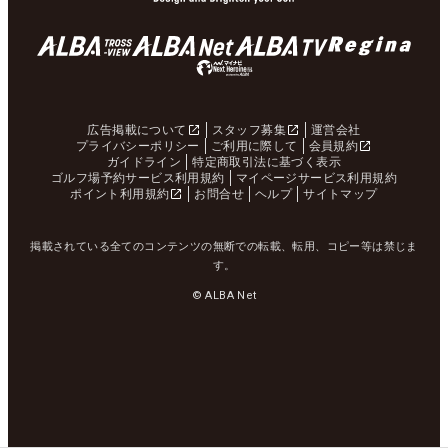
広告掲載について
スタッフ募集
運営会社
プライバシーポリシー
ご利用に際して
会員規約
ガイドライン
特定商取引法に基づく表示
ゴルフ場予約サービス利用規約
マイページサービス利用規約
ポイント利用規約
お問合せ
ヘルプ
サイトマップ
掲載されている全てのコンテンツの無断での転載、転用、コピー等は禁じま
す。
© ALBA Net