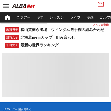
全ツアー
ギア
レッスン
ライフ
漫画
ゴルフ
メルマガ登録
松山英樹ら出場 ウィンダム選手権の組み合わせ
米国男子
北海道meijiカップ 組み合わせ
国内女子
最新の世界ランキング
米国女子
JGTOツアー
国内男子