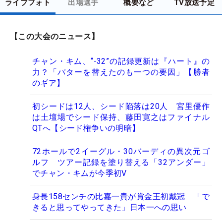
ライブフォト
出場選手
概要など
TV放送予定
【この大会のニュース】
チャン・キム、“-32”の記録更新は『ハート』の
力？「パターを替えたのも一つの要因」【勝者
のギア】
初シードは12人、シード陥落は20人 宮里優作
は土壇場でシード保持、藤田寛之はファイナル
QTへ【シード権争いの明暗】
72ホールで2イーグル・30バーディの異次元ゴ
ルフ ツアー記録を塗り替える「32アンダー」
でチャン・キムが今季初V
身長158センチの比嘉一貴が賞金王初戴冠 「で
きると思ってやってきた」日本一への思い