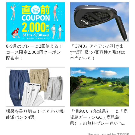
8-9月のプレーに2回使える！
『G740』アイアンが引き出
コース限定2,000円クーポン
す“反則級”の寛容性と飛びは
配布中！
本当だった！
猛暑を乗り切る！ こだわり機
「潮来CC（茨城県）」＆「鹿
能派パンツ4選
児島ガーデンGC（鹿児島
県）」の無料プレー券が当た
る！！
Recommended by