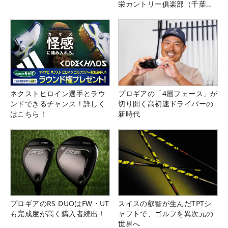
栄カントリー俱楽部（千葉
県）
ネクストヒロイン選手とラウ
プロギアの「4層フェース」が
ンドできるチャンス！詳しく
切り開く高初速ドライバーの
はこちら！
新時代
プロギアのRS DUOはFW・UT
スイスの叡智が生んだTPTシ
も完成度が高く購入者続出！
ャフトで、ゴルフを異次元の
世界へ