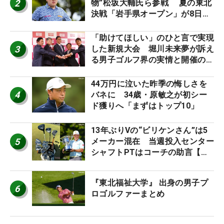
2
物”松坂大輔氏ら参戦 夏の東北
決戦「岩手県オープン」が8日開
幕
「助けてほしい」のひと言で実現
3
した新規大会 堀川未来夢が訴え
る男子ゴルフ界の実情と開催の舞
台裏
44万円に泣いた昨季の悔しさを
4
バネに 34歳・原敏之が初シー
ド獲りへ「まずはトップ10」
13年ぶりVの“ビリケンさん”は5
5
メーカー混在 当週投入センター
シャフトPTはコーチの助言【勝
者のギア】
『東北福祉大学』 出身の男子プ
6
ロゴルファーまとめ