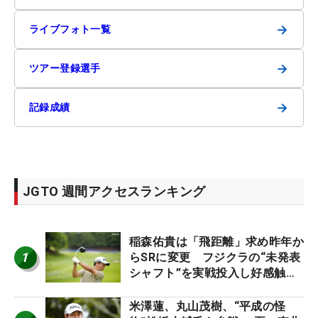
→
ライブフォト一覧
→
ツアー登録選手
→
記録成績
JGTO 週間アクセスランキング
稲森佑貴は「飛距離」求め昨年か
1
らSRに変更 フジクラの“未発表
シャフト”を実戦投入し好感触
「つかまえにいける」【男子ツア
ーのヒトネタ！】
米澤蓮、丸山茂樹、“平成の怪