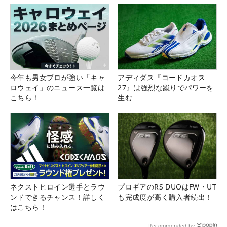
今年も男女プロが強い「キャ
アディダス『コードカオス
ロウェイ」のニュース一覧は
27』は強烈な蹴りでパワーを
こちら！
生む
ネクストヒロイン選手とラウ
プロギアのRS DUOはFW・UT
ンドできるチャンス！詳しく
も完成度が高く購入者続出！
はこちら！
Recommended by