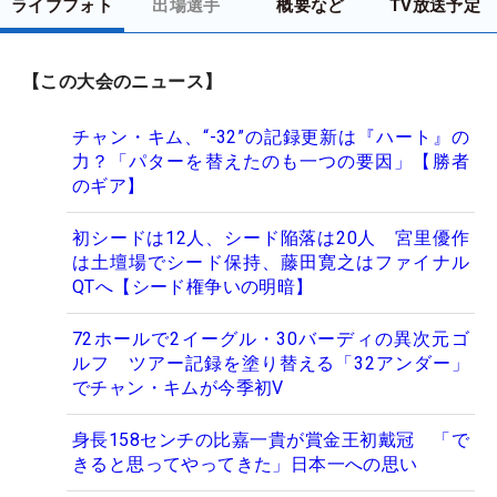
ライブフォト
出場選手
概要など
TV放送予定
【この大会のニュース】
チャン・キム、“-32”の記録更新は『ハート』の
力？「パターを替えたのも一つの要因」【勝者
のギア】
初シードは12人、シード陥落は20人 宮里優作
は土壇場でシード保持、藤田寛之はファイナル
QTへ【シード権争いの明暗】
72ホールで2イーグル・30バーディの異次元ゴ
ルフ ツアー記録を塗り替える「32アンダー」
でチャン・キムが今季初V
身長158センチの比嘉一貴が賞金王初戴冠 「で
きると思ってやってきた」日本一への思い