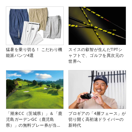
猛暑を乗り切る！ こだわり機
スイスの叡智が生んだTPTシ
能派パンツ4選
ャフトで、ゴルフを異次元の
世界へ
「潮来CC（茨城県）」＆「鹿
プロギアの「4層フェース」が
児島ガーデンGC（鹿児島
切り開く高初速ドライバーの
県）」の無料プレー券が当た
新時代
る！！