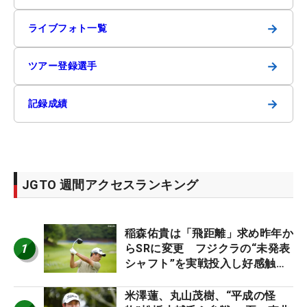
→
ライブフォト一覧
→
ツアー登録選手
→
記録成績
JGTO 週間アクセスランキング
稲森佑貴は「飛距離」求め昨年か
1
らSRに変更 フジクラの“未発表
シャフト”を実戦投入し好感触
「つかまえにいける」【男子ツア
ーのヒトネタ！】
米澤蓮、丸山茂樹、“平成の怪