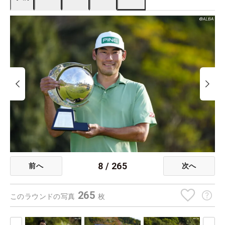
8
/
265
前へ
次へ
265
このラウンドの写真
枚