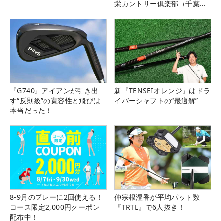
栄カントリー俱楽部（千葉
県）
『G740』アイアンが引き出
新『TENSEIオレンジ』はドラ
す“反則級”の寛容性と飛びは
イバーシャフトの“最適解”
本当だった！
8-9月のプレーに2回使える！
仲宗根澄香が平均パット数
コース限定2,000円クーポン
『TRTL』で6人抜き！
配布中！