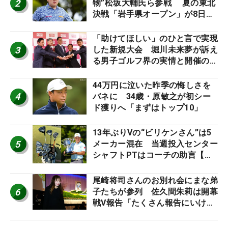
2
物”松坂大輔氏ら参戦 夏の東北
決戦「岩手県オープン」が8日開
幕
「助けてほしい」のひと言で実現
3
した新規大会 堀川未来夢が訴え
る男子ゴルフ界の実情と開催の舞
台裏
44万円に泣いた昨季の悔しさを
4
バネに 34歳・原敏之が初シー
ド獲りへ「まずはトップ10」
13年ぶりVの“ビリケンさん”は5
5
メーカー混在 当週投入センター
シャフトPTはコーチの助言【勝
者のギア】
尾崎将司さんのお別れ会にまな弟
6
子たちが参列 佐久間朱莉は開幕
戦V報告「たくさん報告にいける
ように」