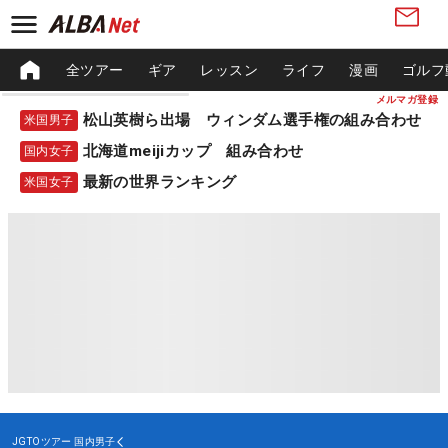
全ツアー
ギア
レッスン
ライフ
漫画
ゴルフ
メルマガ登録
松山英樹ら出場 ウィンダム選手権の組み合わせ
米国男子
北海道meijiカップ 組み合わせ
国内女子
最新の世界ランキング
米国女子
JGTOツアー
国内男子