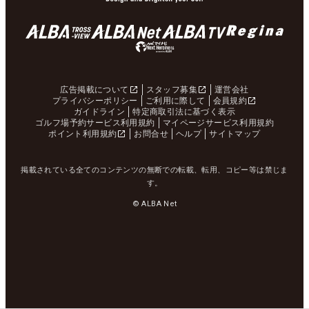
広告掲載について
スタッフ募集
運営会社
プライバシーポリシー
ご利用に際して
会員規約
ガイドライン
特定商取引法に基づく表示
ゴルフ場予約サービス利用規約
マイページサービス利用規約
ポイント利用規約
お問合せ
ヘルプ
サイトマップ
掲載されている全てのコンテンツの無断での転載、転用、コピー等は禁じま
す。
© ALBA Net