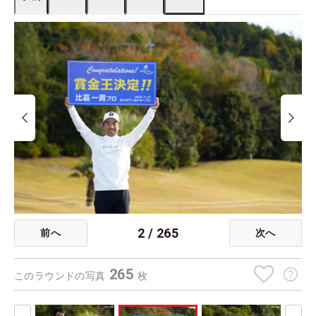
2
/
265
前へ
次へ
265
このラウンドの写真
枚