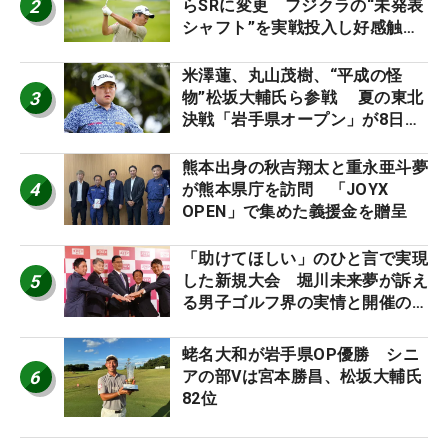
2
らSRに変更 フジクラの“未発表
シャフト”を実戦投入し好感触
「つかまえにいける」【男子ツア
ーのヒトネタ！】
米澤蓮、丸山茂樹、“平成の怪
3
物”松坂大輔氏ら参戦 夏の東北
決戦「岩手県オープン」が8日開
幕
熊本出身の秋吉翔太と重永亜斗夢
4
が熊本県庁を訪問 「JOYX
OPEN」で集めた義援金を贈呈
「助けてほしい」のひと言で実現
5
した新規大会 堀川未来夢が訴え
る男子ゴルフ界の実情と開催の舞
台裏
蛯名大和が岩手県OP優勝 シニ
6
アの部Vは宮本勝昌、松坂大輔氏
82位