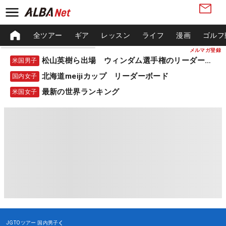
全ツアー
ギア
レッスン
ライフ
漫画
ゴルフ
メルマガ登録
松山英樹ら出場 ウィンダム選手権のリーダーボード
米国男子
北海道meijiカップ リーダーボード
国内女子
最新の世界ランキング
米国女子
JGTOツアー
国内男子