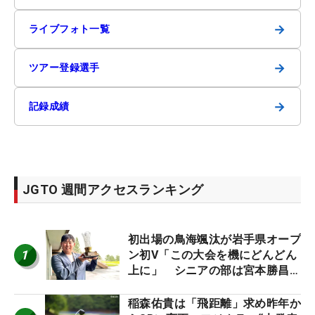
→
ライブフォト一覧
→
ツアー登録選手
→
記録成績
JGTO 週間アクセスランキング
初出場の鳥海颯汰が岩手県オープ
1
ン初V「この大会を機にどんどん
上に」 シニアの部は宮本勝昌が
連覇
稲森佑貴は「飛距離」求め昨年か