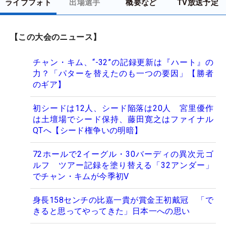
ライブフォト
出場選手
概要など
TV放送予定
【この大会のニュース】
チャン・キム、“-32”の記録更新は『ハート』の
力？「パターを替えたのも一つの要因」【勝者
のギア】
初シードは12人、シード陥落は20人 宮里優作
は土壇場でシード保持、藤田寛之はファイナル
QTへ【シード権争いの明暗】
72ホールで2イーグル・30バーディの異次元ゴ
ルフ ツアー記録を塗り替える「32アンダー」
でチャン・キムが今季初V
身長158センチの比嘉一貴が賞金王初戴冠 「で
きると思ってやってきた」日本一への思い