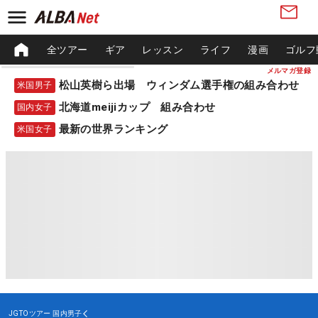
全ツアー
ギア
レッスン
ライフ
漫画
ゴルフ
メルマガ登録
松山英樹ら出場 ウィンダム選手権の組み合わせ
米国男子
北海道meijiカップ 組み合わせ
国内女子
最新の世界ランキング
米国女子
JGTOツアー
国内男子