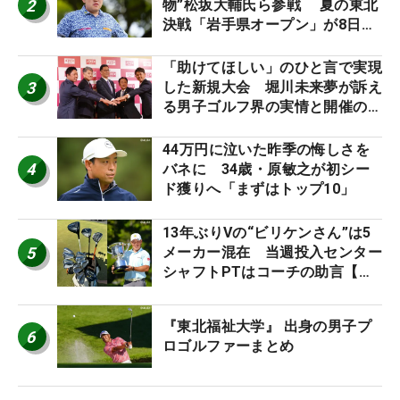
2
物”松坂大輔氏ら参戦 夏の東北
決戦「岩手県オープン」が8日開
幕
「助けてほしい」のひと言で実現
3
した新規大会 堀川未来夢が訴え
る男子ゴルフ界の実情と開催の舞
台裏
44万円に泣いた昨季の悔しさを
4
バネに 34歳・原敏之が初シー
ド獲りへ「まずはトップ10」
13年ぶりVの“ビリケンさん”は5
5
メーカー混在 当週投入センター
シャフトPTはコーチの助言【勝
者のギア】
『東北福祉大学』 出身の男子プ
6
ロゴルファーまとめ