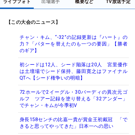
ライブフォト
出場選手
概要など
TV放送予定
【この大会のニュース】
チャン・キム、“-32”の記録更新は『ハート』の
力？「パターを替えたのも一つの要因」【勝者
のギア】
初シードは12人、シード陥落は20人 宮里優作
は土壇場でシード保持、藤田寛之はファイナル
QTへ【シード権争いの明暗】
72ホールで2イーグル・30バーディの異次元ゴ
ルフ ツアー記録を塗り替える「32アンダー」
でチャン・キムが今季初V
身長158センチの比嘉一貴が賞金王初戴冠 「で
きると思ってやってきた」日本一への思い