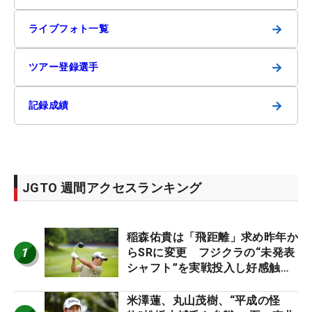
→
ライブフォト一覧
→
ツアー登録選手
→
記録成績
JGTO 週間アクセスランキング
稲森佑貴は「飛距離」求め昨年か
1
らSRに変更 フジクラの“未発表
シャフト”を実戦投入し好感触
「つかまえにいける」【男子ツア
ーのヒトネタ！】
米澤蓮、丸山茂樹、“平成の怪