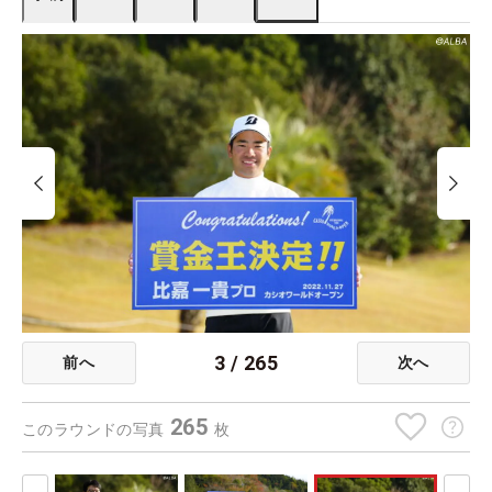
3
/
265
前へ
次へ
265
このラウンドの写真
枚