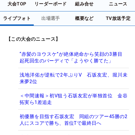
大会TOP
リーダーボード
組み合せ
ニュース
ライブフォト
出場選手
概要など
TV放送予定
【この大会のニュース】
“赤髪のヨウスケ”が絶体絶命から笑顔の3勝目
起死回生のバーディで「ようやく勝てた」
浅地洋佑が逆転で2年ぶりV 石坂友宏、堀川未
来夢2位
＜中間速報＞初V狙う石坂友宏が単独首位 金谷
拓実ら1差追走
初優勝を目指す石坂友宏 同組のツアー45勝の2
人にスコアで勝ち、首位Tで最終日へ