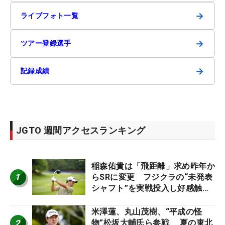
→
ライブフォト一覧
→
ツアー登録選手
→
記録成績
JGTO 週間アクセスランキング
稲森佑貴は「飛距離」求め昨年か
1
らSRに変更 フジクラの“未発表
シャフト”を実戦投入し好感触
「つかまえにいける」【男子ツア
ーのヒトネタ！】
米澤蓮、丸山茂樹、“平成の怪
2
物”松坂大輔氏ら参戦 夏の東北