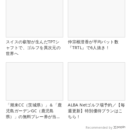
スイスの叡智が生んだTPTシ
仲宗根澄香が平均パット数
ャフトで、ゴルフを異次元の
『TRTL』で6人抜き！
世界へ
「潮来CC（茨城県）」＆「鹿
ALBA Netゴルフ場予約／【毎
児島ガーデンGC（鹿児島
週更新】特別優待プランはこ
県）」の無料プレー券が当た
ちら！
る！！
Recommended by