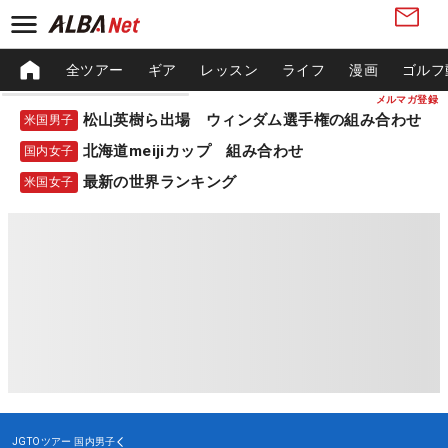
全ツアー
ギア
レッスン
ライフ
漫画
ゴルフ
メルマガ登録
松山英樹ら出場 ウィンダム選手権の組み合わせ
米国男子
北海道meijiカップ 組み合わせ
国内女子
最新の世界ランキング
米国女子
JGTOツアー
国内男子