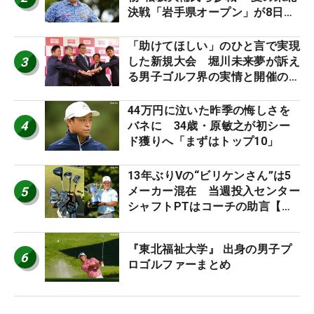
決戦「岩手県オープン」が8日開
幕
「助けてほしい」のひと言で実現
3
した新規大会 堀川未来夢が訴え
る男子ゴルフ界の実情と開催の舞
台裏
44万円に泣いた昨季の悔しさを
4
バネに 34歳・原敏之が初シー
ド獲りへ「まずはトップ10」
13年ぶりVの“ビリケンさん”は5
5
メーカー混在 当週投入センター
シャフトPTはコーチの助言【勝
者のギア】
『東北福祉大学』 出身の男子プ
6
ロゴルファーまとめ