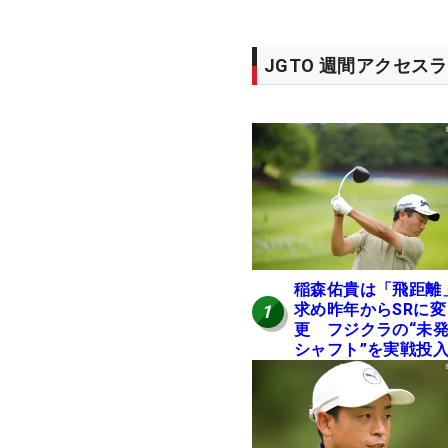
JGTO 週間アクセス
稲森佑貴は「飛距離
求め昨年からSRに変
1
更 フジクラの“未
シャフト”を実戦投
好感触「つかまえに
ける」【男子ツアー
ヒトネタ！】