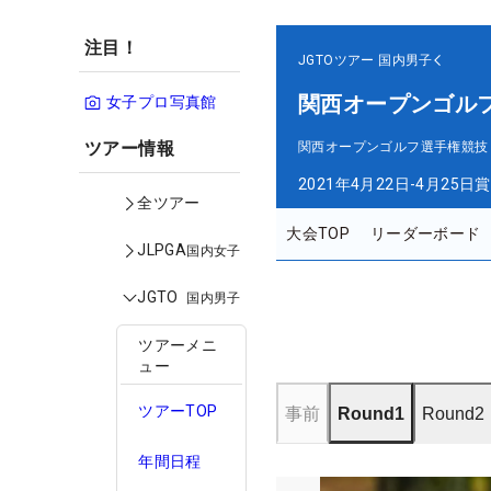
注目！
JGTOツアー
国内男子
関西オープンゴル
女子プロ写真館
ツアー情報
関西オープンゴルフ選手権競技
2021年4月22日-4月25日
賞
全ツアー
大会TOP
リーダーボード
JLPGA
国内女子
JGTO
国内男子
ツアーメニ
ュー
ツアーTOP
事前
Round1
Round2
年間日程