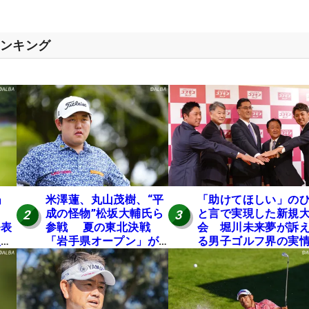
ランキング
」
米澤蓮、丸山茂樹、“平
「助けてほしい」の
成の怪物”松坂大輔氏ら
と言で実現した新規
2
3
発表
参戦 夏の東北決戦
会 堀川未来夢が訴
入し
「岩手県オープン」が8
る男子ゴルフ界の実
い
日開幕
と開催の舞台裏
の