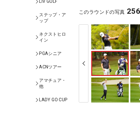
LIV GOLF
25
このラウンドの写真
ステップ・ア
ップ
ネクストヒロ
イン
PGAシニア
ACNツアー
アマチュア・
他
LADY GO CUP