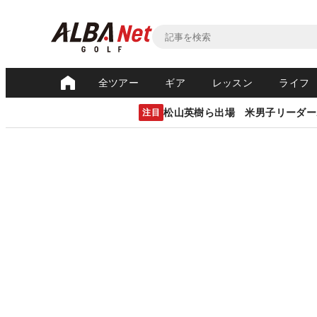
全ツアー
ギア
レッスン
ライフ
松山英樹ら出場 米男子リーダー
注目