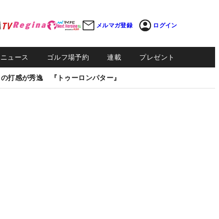
メルマガ登録
ログイン
Sニュース
ゴルフ場予約
連載
プレゼント
しの打感が秀逸 『トゥーロンパター』