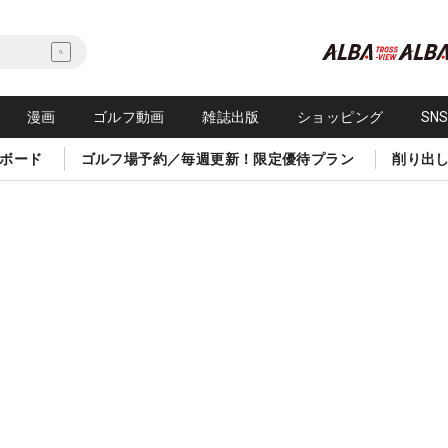
漫画
ゴルフ動画
雑誌出版
ショッピング
SN
ボード
ゴルフ場予約／毎週更新！限定優待プラン
削り出