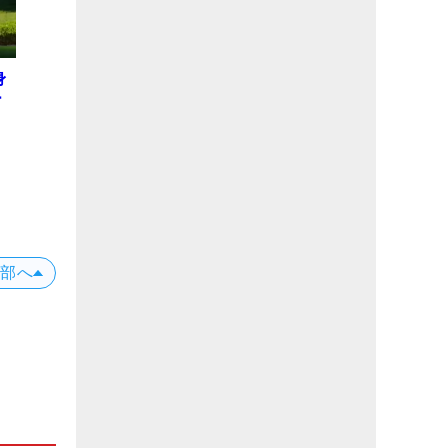
身
ー
上部へ