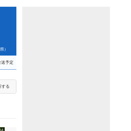
庫県）
放送予定
新する