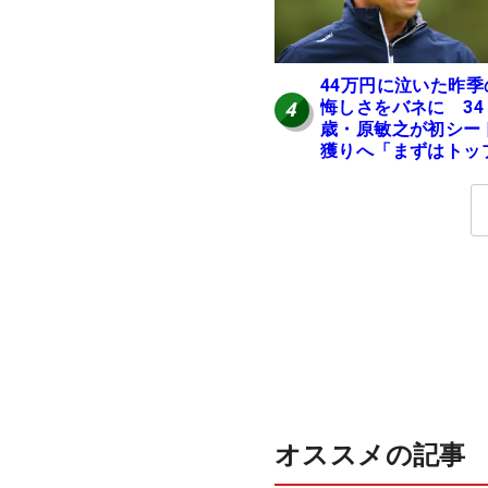
44万円に泣いた昨季
悔しさをバネに 34
4
歳・原敏之が初シー
獲りへ「まずはトッ
10」
オススメの記事