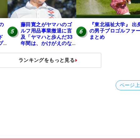
の
藤田寛之がヤマハのゴ
『東北福祉大学』 出
ルフ用品事業撤退に言
の男子プロゴルファ
5
6
ド
及「ヤマハと歩んだ33
まとめ
プ
年間は、かけがえのな
い時間」
ランキングをもっと見る
ページ