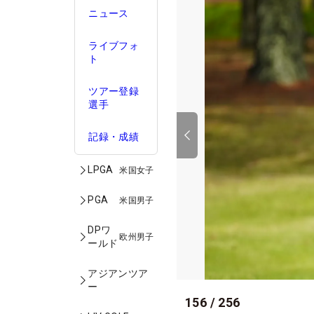
ニュース
ライブフォ
ト
ツアー登録
選手
記録・成績
LPGA
米国女子
PGA
米国男子
DPワ
欧州男子
ールド
アジアンツア
ー
156
/
256