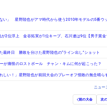
ない」 星野陸也がアマ時代から使う2010年モデルの5番ウ
也が2位浮上 金谷拓実が1位キープ、石川遼は9位【男子賞金
た最終日 勝敗を分けた星野陸也の“ライン出し”ショット
バーが痛恨のロストボール チャン・キムに何が起こった？
れしい！」星野陸也が前回大会のプレーオフ惜敗の無念晴ら
ニュー
前の大会
次