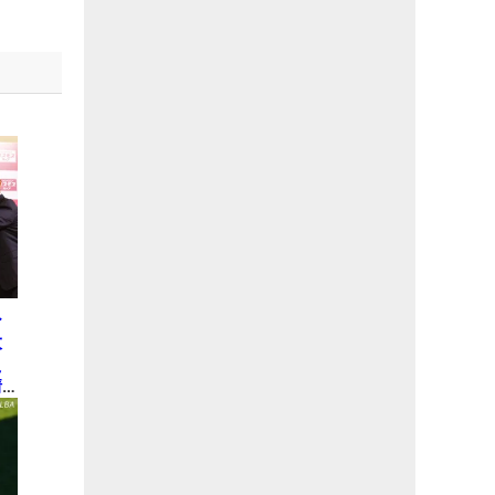
ひ
大
え
情