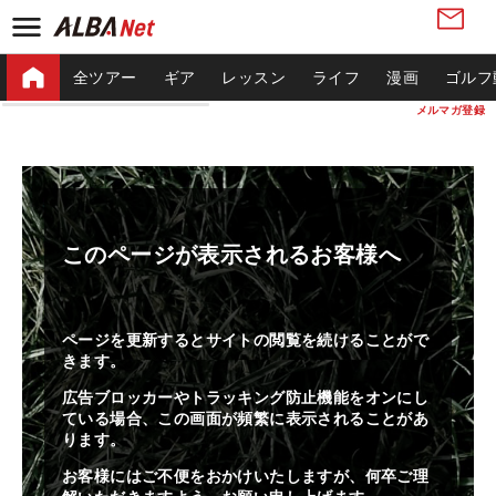
全ツアー
ギア
レッスン
ライフ
漫画
ゴルフ
メルマガ登録
このページが表示されるお客様へ
ページを更新するとサイトの閲覧を続けることがで
きます。
広告ブロッカーやトラッキング防止機能をオンにし
ている場合、この画面が頻繁に表示されることがあ
ります。
お客様にはご不便をおかけいたしますが、何卒ご理