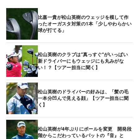
比嘉一貴が松山英樹のウェッジを模して作
ったオーガスタ対策の1本「少しやわらかい
球が打てる」
松山英樹のクラブは“真っすぐ”がいっぱい
新ドライバーにもウェッジにも丸みがな
い！？【ツアー担当に聞く】
松山英樹のドライバーの好みは、「髪の毛
一本分凹んで見える顔」【ツアー担当に聞
く】
松山英樹が4年ぶりにボールを変更 開発段
階からこだわっているパットの『音』と