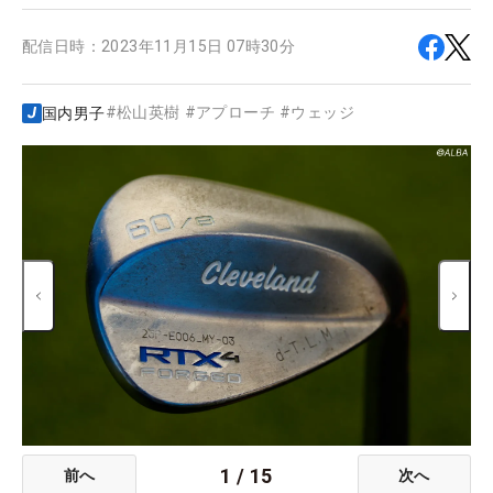
配信日時：
2023年11月15日 07時30分
#
松山英樹
#
アプローチ
#
ウェッジ
国内男子
1
/
15
前へ
次へ