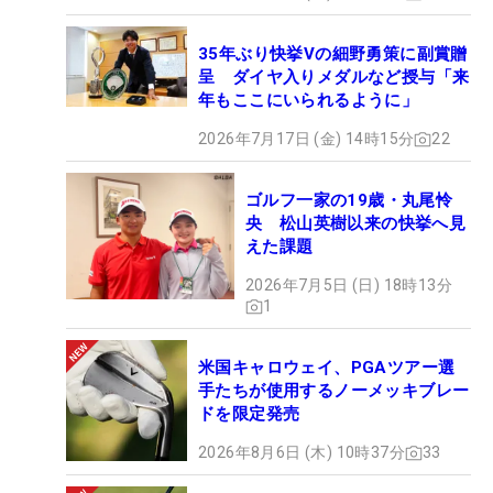
35年ぶり快挙Vの細野勇策に副賞贈
呈 ダイヤ入りメダルなど授与「来
年もここにいられるように」
2026年7月17日 (金) 14時15分
22
ゴルフ一家の19歳・丸尾怜
央 松山英樹以来の快挙へ見
えた課題
2026年7月5日 (日) 18時13分
1
米国キャロウェイ、PGAツアー選
手たちが使用するノーメッキブレー
ドを限定発売
2026年8月6日 (木) 10時37分
33