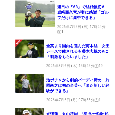
連日の『63』で結婚後初V
岩﨑亜久竜が妻に感謝「ゴル
フだけに集中できる」
2026年7月5日 (日) 17時24分
1
全英より国内を選んだ河本結 女王
レースで離されるも桑木志帆のVに
「刺激をもらいました」
2026年8月6日 (木) 15時45分
19
池ポチャから劇的バーディ締め 片
岡尚之は初の全英へ「また新しい経
験ができる」
2026年7月6日 (月) 07時55分
1
米澤蓮、丸山茂樹、“平成の怪物”松