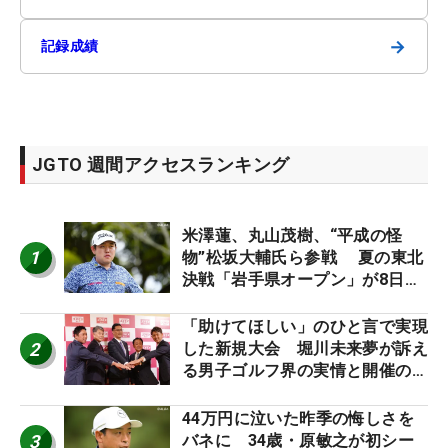
→
記録成績
JGTO 週間アクセスランキング
米澤蓮、丸山茂樹、“平成の怪
1
物”松坂大輔氏ら参戦 夏の東北
決戦「岩手県オープン」が8日開
幕
「助けてほしい」のひと言で実現
2
した新規大会 堀川未来夢が訴え
る男子ゴルフ界の実情と開催の舞
台裏
44万円に泣いた昨季の悔しさを
3
バネに 34歳・原敏之が初シー