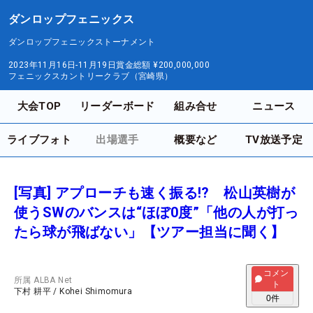
ダンロップフェニックス
ダンロップフェニックストーナメント
2023年11月16日-11月19日
賞金総額
¥200,000,000
フェニックスカントリークラブ（宮崎県）
大会TOP
リーダーボード
組み合せ
ニュース
ライブフォト
出場選手
概要など
TV放送予定
[写真] アプローチも速く振る!? 松山英樹が
使うSWのバンスは“ほぼ0度”「他の人が打っ
たら球が飛ばない」【ツアー担当に聞く】
コメン
所属
ALBA Net
ト
下村 耕平
/
Kohei Shimomura
0
件