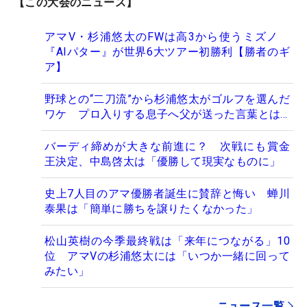
【この大会のニュース】
アマV・杉浦悠太のFWは高3から使うミズノ
『AIパター』が世界6大ツアー初勝利【勝者のギ
ア】
野球との“二刀流”から杉浦悠太がゴルフを選んだ
ワケ プロ入りする息子へ父が送った言葉とは…
バーディ締めが大きな前進に？ 次戦にも賞金
王決定、中島啓太は「優勝して現実なものに」
史上7人目のアマ優勝者誕生に賛辞と悔い 蝉川
泰果は「簡単に勝ちを譲りたくなかった」
松山英樹の今季最終戦は「来年につながる」10
位 アマVの杉浦悠太には「いつか一緒に回って
みたい」
ニュース一覧