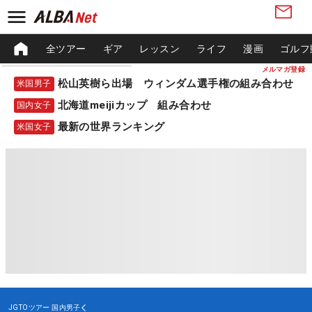
全ツアー
ギア
レッスン
ライフ
漫画
ゴルフ
メルマガ登録
松山英樹ら出場 ウィンダム選手権の組み合わせ
米国男子
北海道meijiカップ 組み合わせ
国内女子
最新の世界ランキング
米国女子
JGTOツアー
国内男子