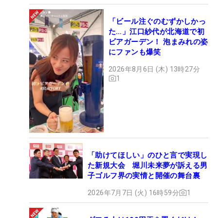
「ビール注ぐのむずかしかっ
た…」江口紗代が北海道で初
ビアガーデン！ 泡まみれの姿
にファンも爆笑
2026年8月6日 (木) 13時27分
1
「助けてほしい」のひと言で実現し
た新規大会 堀川未来夢が訴える男
子ゴルフ界の実情と開催の舞台裏
2026年7月7日 (火) 16時59分
1