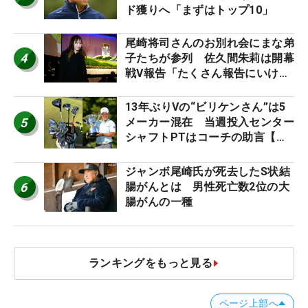
ド獲りへ「まずはトップ10」
尾崎将司さんのお別れ会にまな弟
4
子たちが参列 佐久間朱莉は開幕
戦V報告「たくさん報告にいける
ように」
13年ぶりVの“ビリケンさん”は5
5
メーカー混在 当週投入センター
シャフトPTはコーチの助言【勝
者のギア】
ジャンボ尾崎氏が死去したS状結
6
腸がんとは 男性死亡数2位の大
腸がんの一種
ランキングをもっと見る
ページ上部へ