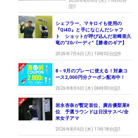
2026年8月6日 (木) 11時00分
1
シェフラー、マキロイも使用の
『Qi4D』と手になじんだシャフ
ト ショットが呼び込んだ岩﨑亜久
竜の“20バーディ”【勝者のギア】
2026年7月6日 (月) 15時02分
9
8－9月のプレーに使える！対象コ
ース2,000円分クーポン配布中！
2026年8月6日 (木) 06時00分
1
岩永杏奈が暫定首位、廣吉優梨菜8
位 予選ラウンドは日没サスペ/全
米女子アマ
2026年8月6日 (木) 11時18分
1