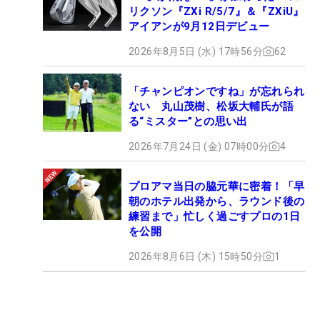
リクソン『ZXi R/5/7』＆『ZXiU』
アイアンが9月12日デビュー
2026年8月5日 (水) 17時56分
62
「チャンピオンですね」が忘れられ
ない 丸山茂樹、松坂大輔氏が語
る“ミスター”との思い出
2026年7月24日 (金) 07時00分
4
プロアマ当日の脇元華に密着！「早
朝のホテル出発から、ラウンド後の
練習まで」忙しく過ごすプロの1日
を公開
2026年8月6日 (木) 15時50分
1