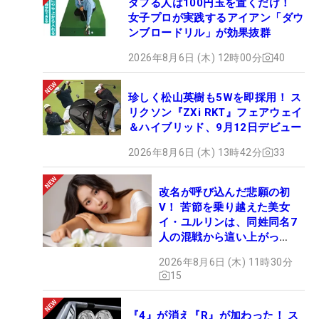
ダフる人は100円玉を置くだけ！
女子プロが実践するアイアン「ダウ
ンブロードリル」が効果抜群
2026年8月6日 (木) 12時00分
40
珍しく松山英樹も5Wを即採用！ ス
リクソン『ZXi RKT』フェアウェイ
＆ハイブリッド、9月12日デビュー
2026年8月6日 (木) 13時42分
33
改名が呼び込んだ悲願の初
V！ 苦節を乗り越えた美女
イ・ユルリンは、同姓同名7
人の混戦から這い上がっ
た“新星ヒロイン”
2026年8月6日 (木) 11時30分
15
『4』が消え『R』が加わった！ ス