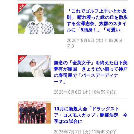
「これでゴルフ上手いとか反
則」 晴れ渡った緑の丘を散歩
する金澤志奈、抜群のスタイ
ルに「8頭身！」「可愛いに
も程がある」
2026年8月6日 (木) 11時36分
3
無念の「全英女子」を終えた山下美
夢有が帰国 きょうだい揃って神戸
の寿司屋で「バースデーディナ
ー？」
2026年8月6日 (木) 10時59分
1
10月に新規大会「ドラッグスト
ア・コスモスカップ」開催決定 今
季は23試合に
2026年7月7日 (火) 11時49分
1