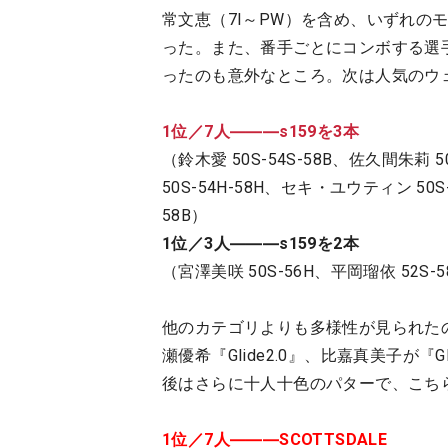
常文恵（7I～PW）を含め、いずれの
った。また、番手ごとにコンボする選手
ったのも意外なところ。次は人気のウ
1位／7人―――s159を3本
（鈴木愛 50S-54S-58B、佐久間朱莉 5
50S-54H-58H、セキ・ユウティン 50S-
58B）
1位／3人―――s159を2本
（宮澤美咲 50S-56H、平岡瑠依 52S-5
他のカテゴリよりも多様性が見られたの
瀬優希『Glide2.0』、比嘉真美子が『G
後はさらに十人十色のパターで、こち
1位／7人―――SCOTTSDALE