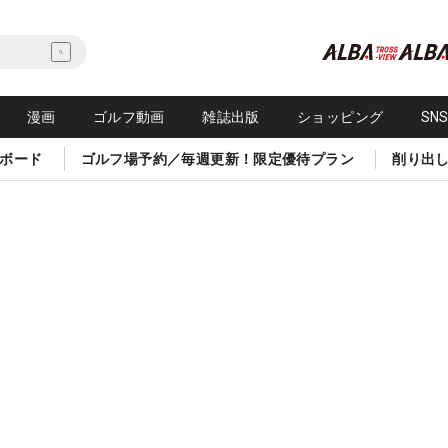
漫画
ゴルフ動画
雑誌出版
ショッピング
SN
ボード
ゴルフ場予約／毎週更新！限定優待プラン
削り出