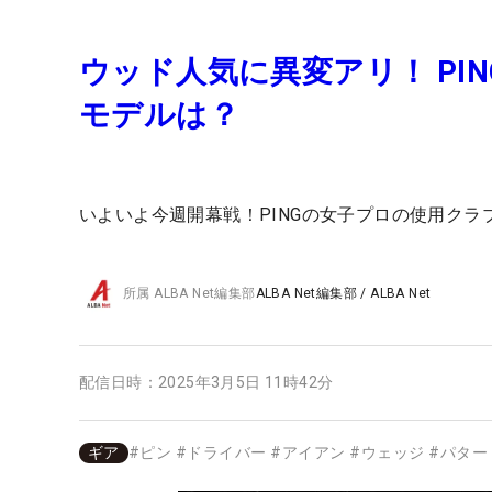
ウッド人気に異変アリ！ PI
モデルは？
いよいよ今週開幕戦！PINGの女子プロの使用クラ
所属
ALBA Net編集部
ALBA Net編集部
/
ALBA Net
配信日時：
2025年3月5日 11時42分
ギア
#
ピン
#
ドライバー
#
アイアン
#
ウェッジ
#
パター