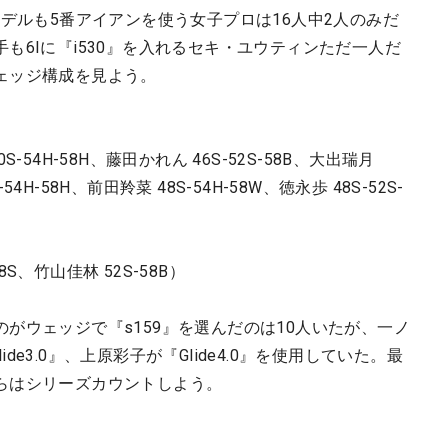
モデルも5番アイアンを使う女子プロは16人中2人のみだ
も6Iに『i530』を入れるセキ・ユウティンただ一人だ
ェッジ構成を見よう。
0S-54H-58H、藤田かれん 46S-52S-58B、大出瑞月
54H-58H、前田羚菜 48S-54H-58W、徳永歩 48S-52S-
8S、竹山佳林 52S-58B）
がウェッジで『s159』を選んだのは10人いたが、一ノ
lide3.0』、上原彩子が『Glide4.0』を使用していた。最
らはシリーズカウントしよう。