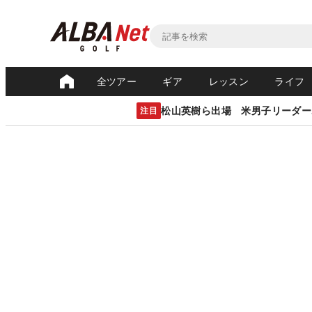
全ツアー
ギア
レッスン
ライフ
松山英樹ら出場 米男子リーダー
注目