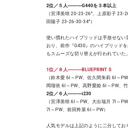
2位／５人―――G440を３本以上
（宮澤美咲 20-23-26°、上原彩子 23-2
田陽子 23-26-30-34°）
使い慣れたハイブリッドは手放せない
おり、前作『G430』のハイブリッドを
もスムーズな切り替えが行われていた
1位／８人―――BLUEPRINT S
（鈴木愛 6I～PW、佐久間朱莉 6I～P
岡瑠依 6I～PW、高野愛姫 6I～PW、竹
2位／６人―――i230
（宮澤美咲 6I～PW、大出瑞月 7I～P
7I～PW、前田羚菜 6I～PW）
人気モデルは上記のように二分しており、