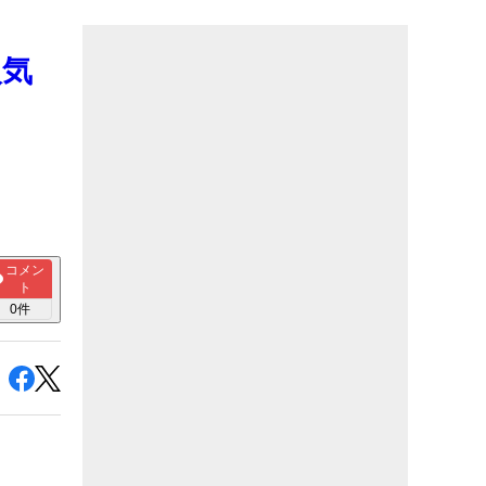
人気
コメン
ト
0
件