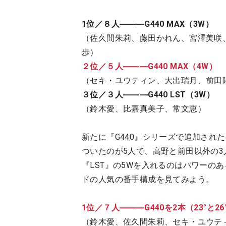
1位／８人―――G440 MAX（3W）
（佐久間朱莉、藤田かれん、宮澤美咲
歩）
２位／５人―――G440 MAX（4W）
（セキ・ユウティン、大出瑞月、前田
３位／３人―――G440 LST（3W）
（鈴木愛、比嘉真美子、常文恵）
新たに『G440』シリーズで追加された
ついたのが5人で、高野と前田以外の3
『LST』の5Wを入れるのはパワーの
ドの人気の番手構成を見てみよう。
1位／７人―――G440を2本（23°と26
（鈴木愛、佐久間朱莉、セキ・ユウテ