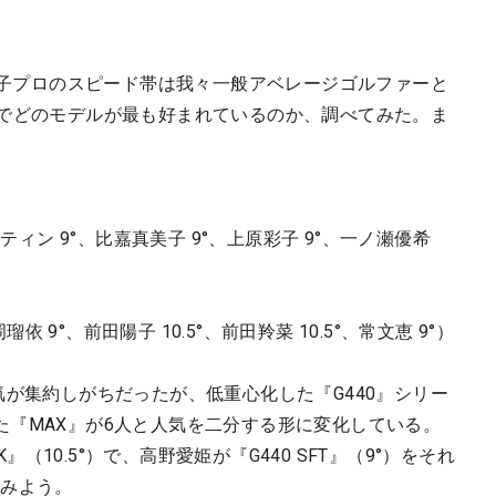
、女子プロのスピード帯は我々一般アベレージゴルファーと
リでどのモデルが最も好まれているのか、調べてみた。ま
。
ティン 9°、比嘉真美子 9°、上原彩子 9°、一ノ瀬優希
瑠依 9°、前田陽子 10.5°、前田羚菜 10.5°、常文恵 9°）
気が集約しがちだったが、低重心化した『G440』シリー
た『MAX』が6人と人気を二分する形に変化している。
K』（10.5°）で、高野愛姫が『G440 SFT』（9°）をそれ
てみよう。