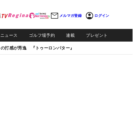
メルマガ登録
ログイン
Sニュース
ゴルフ場予約
連載
プレゼント
しの打感が秀逸 『トゥーロンパター』