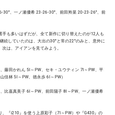
6-30°、一ノ瀬優希 23-26-30°、前田羚菜 20-23-26°、前
選手も多いはずだが、全て新作に切り替えたのが12人も
継続していたのは、大出の30°と常の22°のみと、意外に
。次は、アイアンを見てみよう。
W、藤田かれん 5I～PW、セキ・ユウティン 7I～PW、平
山佳林 5I～PW、徳永歩 6I～PW）
W、比嘉真美子 6I～PW、前田陽子 8I～PW、一ノ瀬優希
『i210』を使う上原彩子（7I～PW）や『G430』の