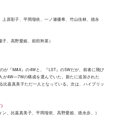
、上原彩子、平岡瑠依、一ノ瀬優希、竹山佳林、徳永
陽子、高野愛姫、前田羚菜）
のが『MAX』の4Wと、『LST』の5Wだが、前者に飛び
人が4W―7Wの構成を選んでいた。新たに追加された
ある比嘉真美子ただ一人となっている。次は、ハイブリッ
°）
ィン、比嘉真美子、平岡瑠依、高野愛姫、徳永歩、）