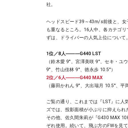
社。
ヘッドスピード39～43m/s前後と
も重なるところ。16人中、各カテゴ
ずは、ドライバーの人気上位について
1位／8人―――G440 LST
（鈴木愛 9°、宮澤美咲 9°、セキ・ユウ
9°、竹山佳林 9°、徳永歩 10.5°）
2位／6人―――G440 MAX
（藤田かれん 9°、大出瑞月 10.5°、平岡
ご覧の通り、これまでは『LST』に人
ズでは、投影面積が小ぶりに抑えられ
その他、佐久間朱莉が『G430 MAX 10
ぞれ使用。続いて、飛ぶ方のFWを見