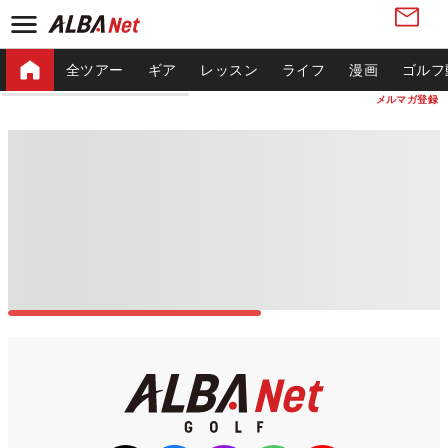
全ツアー
ギア
レッスン
ライフ
漫画
ゴルフ
メルマガ登録