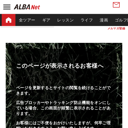
全ツアー
ギア
レッスン
ライフ
漫画
ゴルフ
メルマガ登録
このページが表示されるお客様へ
ページを更新するとサイトの閲覧を続けることがで
きます。
広告ブロッカーやトラッキング防止機能をオンにし
ている場合、この画面が頻繁に表示されることがあ
ります。
お客様にはご不便をおかけいたしますが、何卒ご理