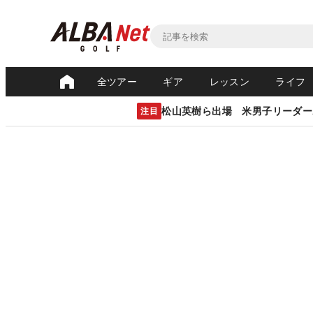
全ツアー
ギア
レッスン
ライフ
松山英樹ら出場 米男子リーダー
注目