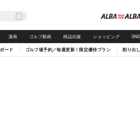
漫画
ゴルフ動画
雑誌出版
ショッピング
SN
ボード
ゴルフ場予約／毎週更新！限定優待プラン
削り出