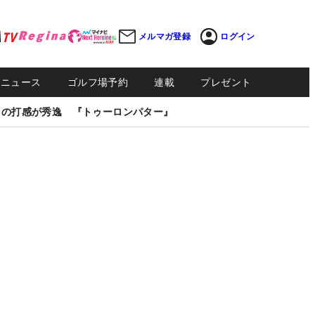
メルマガ登録
ログイン
Sニュース
ゴルフ場予約
連載
プレゼント
しの打感が秀逸 『トゥーロンパター』