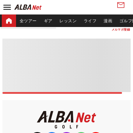
全ツアー
ギア
レッスン
ライフ
漫画
ゴルフ
メルマガ登録