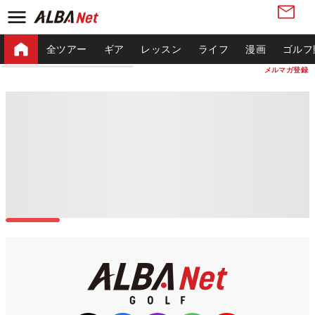
全ツアー
ギア
レッスン
ライフ
漫画
ゴルフ
メルマガ登録