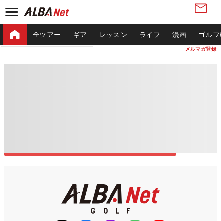
全ツアー
ギア
レッスン
ライフ
漫画
ゴルフ
メルマガ登録