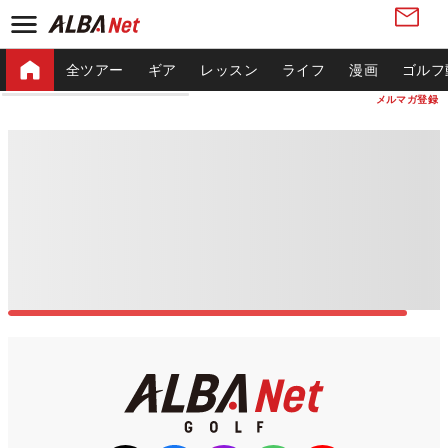
全ツアー
ギア
レッスン
ライフ
漫画
ゴルフ
メルマガ登録